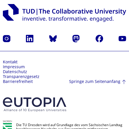
Instagram
LinkedIn
Bluesky
Mastodon
Facebook
Yout
Kontakt
Impressum
Datenschutz
Transparenzgesetz
Springe zum Seitenanfang
Barrierefreiheit
Die TU Dresden wird auf Grundlage des vom Sächsischen Landtag