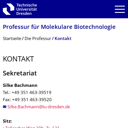
Zur Hauptnavigation springen
Zur Suche springen
Zum Inhalt springen
Professur für Molekulare Biotechnologie
Breadcrumb-Menü
Startseite
Die Professur
Kontakt
KONTAKT
Sekretariat
Silke Bachmann
Tel.: +49 351 463-39519
Fax: +49 351 463-39520
Sitz: