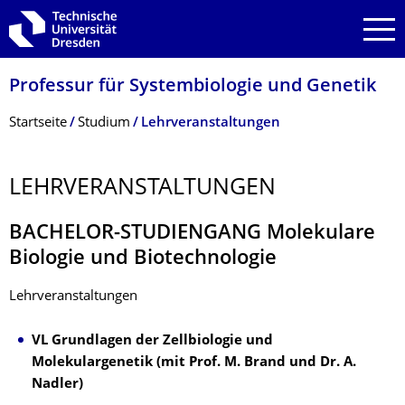
Zur Hauptnavigation springen
Zur Suche springen
Zum Inhalt springen
Professur für Systembiologie und Genetik
Breadcrumb-Menü
Startseite
Studium
Lehrveranstaltungen
LEHRVERANSTAL­TUNGEN
BACHELOR-STUDIENGANG Molekulare
Biologie und Biotechnologie
Lehrveranstaltungen
VL Grundlagen der Zellbiologie und
Molekulargenetik (mit Prof. M. Brand und Dr. A.
Nadler)