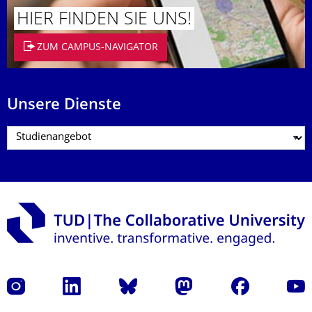
HIER FINDEN SIE UNS!
ZUM CAMPUS-NAVIGATOR
Unsere Dienste
Instagram
LinkedIn
Bluesky
Mastodon
Facebook
Yout