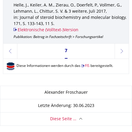
Helle, J., Keiler, A. M., Zierau, O., Doerfelt, P., Vollmer, G.,
Lehmann, L., Chittur, S. V. & 3 weitere
,
Juli 2017
,
in: Journal of steroid biochemistry and molecular biology
.
171
,
S. 133-143
,
11 S.
Elektronische (Volltext-)Version
Publikation: Beitrag in Fachzeitschrift > Forschungsartikel
Seite 7, aktuell ausgewählt
7
zurück
weite
Diese Informationen werden durch das
FIS
bereitgestellt.
Zu dieser Seite
Alexander Froschauer
Letzte Änderung: 30.06.2023
Diese Seite …