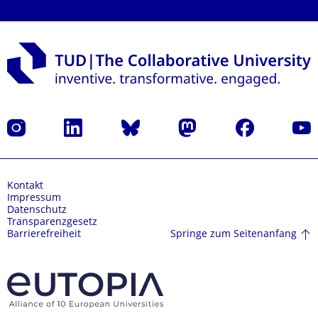
Instagram
LinkedIn
Bluesky
Mastodon
Facebook
Yout
Kontakt
Impressum
Datenschutz
Transparenzgesetz
Springe zum Seitenanfang
Barrierefreiheit