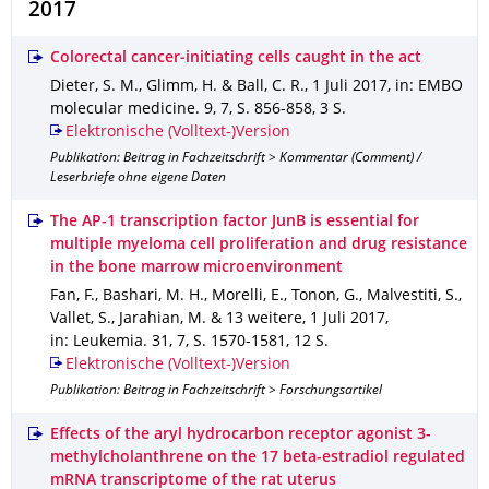
2017
Colorectal cancer‐initiating cells caught in the act
Dieter, S. M., Glimm, H. & Ball, C. R.
,
1 Juli 2017
,
in: EMBO
molecular medicine
.
9
,
7
,
S. 856-858
,
3 S.
Elektronische (Volltext-)Version
Publikation: Beitrag in Fachzeitschrift > Kommentar (Comment) /
Leserbriefe ohne eigene Daten
The AP-1 transcription factor JunB is essential for
multiple myeloma cell proliferation and drug resistance
in the bone marrow microenvironment
Fan, F., Bashari, M. H., Morelli, E., Tonon, G., Malvestiti, S.,
Vallet, S., Jarahian, M. & 13 weitere
,
1 Juli 2017
,
in: Leukemia
.
31
,
7
,
S. 1570-1581
,
12 S.
Elektronische (Volltext-)Version
Publikation: Beitrag in Fachzeitschrift > Forschungsartikel
Effects of the aryl hydrocarbon receptor agonist 3-
methylcholanthrene on the 17 beta-estradiol regulated
mRNA transcriptome of the rat uterus