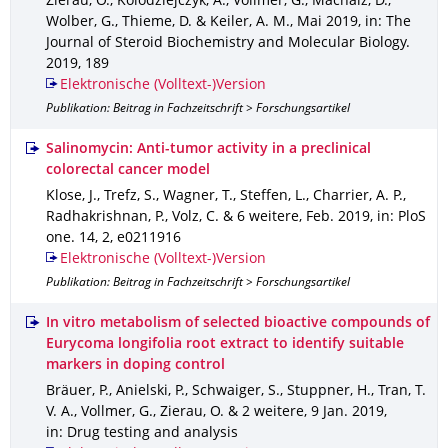
Zierau, O., Kolodziejczyk, A., Vollmer, G., Machalz, D.,
Wolber, G., Thieme, D. & Keiler, A. M.
,
Mai 2019
,
in: The
Journal of Steroid Biochemistry and Molecular Biology
.
2019
,
189
Elektronische (Volltext-)Version
Publikation: Beitrag in Fachzeitschrift > Forschungsartikel
Salinomycin: Anti-tumor activity in a preclinical
colorectal cancer model
Klose, J., Trefz, S., Wagner, T., Steffen, L., Charrier, A. P.,
Radhakrishnan, P., Volz, C. & 6 weitere
,
Feb. 2019
,
in: PloS
one
.
14
,
2
,
e0211916
Elektronische (Volltext-)Version
Publikation: Beitrag in Fachzeitschrift > Forschungsartikel
In vitro metabolism of selected bioactive compounds of
Eurycoma longifolia root extract to identify suitable
markers in doping control
Bräuer, P., Anielski, P., Schwaiger, S., Stuppner, H., Tran, T.
V. A., Vollmer, G., Zierau, O. & 2 weitere
,
9 Jan. 2019
,
in: Drug testing and analysis