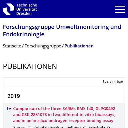
Zur Hauptnavigation springen
Zur Suche springen
Zum Inhalt springen
Forschungsgruppe Umweltmonitoring und
Endokrinologie
Breadcrumb-Menü
Startseite
Forschungsgruppe
Publikationen
PUBLIKATIONEN
152 Einträge
2019
Comparison of the three SARMs RAD-140, GLPG0492
and GSK-2881078 in two different in vitro bioassays,
and in an in silico androgen receptor binding assay