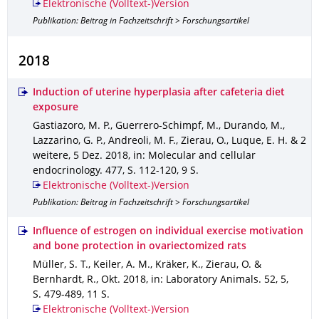
Elektronische (Volltext-)Version
Publikation: Beitrag in Fachzeitschrift > Forschungsartikel
2018
Induction of uterine hyperplasia after cafeteria diet
exposure
Gastiazoro, M. P., Guerrero-Schimpf, M., Durando, M.,
Lazzarino, G. P., Andreoli, M. F., Zierau, O., Luque, E. H. & 2
weitere
,
5 Dez. 2018
,
in: Molecular and cellular
endocrinology
.
477
,
S. 112-120
,
9 S.
Elektronische (Volltext-)Version
Publikation: Beitrag in Fachzeitschrift > Forschungsartikel
Influence of estrogen on individual exercise motivation
and bone protection in ovariectomized rats
Müller, S. T., Keiler, A. M., Kräker, K., Zierau, O. &
Bernhardt, R.
,
Okt. 2018
,
in: Laboratory Animals
.
52
,
5
,
S. 479-489
,
11 S.
Elektronische (Volltext-)Version