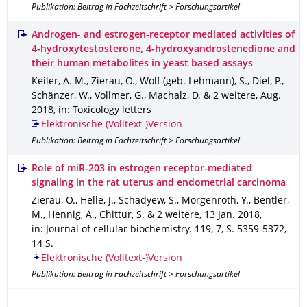
Publikation: Beitrag in Fachzeitschrift > Forschungsartikel
Androgen- and estrogen-receptor mediated activities of
4-hydroxytestosterone, 4-hydroxyandrostenedione and
their human metabolites in yeast based assays
Keiler, A. M., Zierau, O., Wolf (geb. Lehmann), S., Diel, P.,
Schänzer, W., Vollmer, G., Machalz, D. & 2 weitere
,
Aug.
2018
,
in: Toxicology letters
Elektronische (Volltext-)Version
Publikation: Beitrag in Fachzeitschrift > Forschungsartikel
Role of miR-203 in estrogen receptor-mediated
signaling in the rat uterus and endometrial carcinoma
Zierau, O., Helle, J., Schadyew, S., Morgenroth, Y., Bentler,
M., Hennig, A., Chittur, S. & 2 weitere
,
13 Jan. 2018
,
in: Journal of cellular biochemistry
.
119
,
7
,
S. 5359-5372
,
14 S.
Elektronische (Volltext-)Version
Publikation: Beitrag in Fachzeitschrift > Forschungsartikel