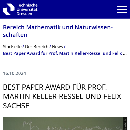
Zur Hauptnavigation springen
Zur Suche springen
Zum Inhalt springen
Bereich Mathematik und Natur­wissen­
schaften
Breadcrumb-Menü
Startseite
Der­ ­­­Bereich
News
Best Paper Award für Prof. Martin Keller-Ressel und Felix Sachse
16.10.2024
BEST PAPER AWARD FÜR PROF.
MARTIN KELLER-RESSEL UND FELIX
SACHSE