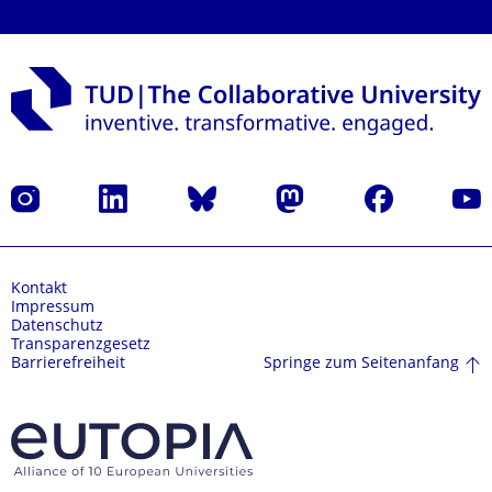
Instagram
LinkedIn
Bluesky
Mastodon
Facebook
Yout
Kontakt
Impressum
Datenschutz
Transparenzgesetz
Springe zum Seitenanfang
Barrierefreiheit