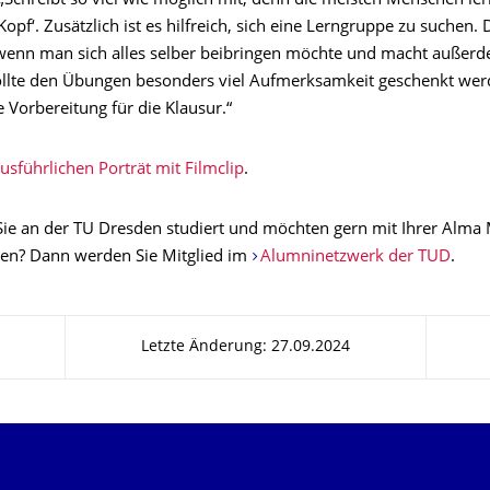
 „Schreibt so viel wie möglich mit, denn die meisten Menschen le
opf‘. Zusätzlich ist es hilfreich, sich eine Lerngruppe zu suchen. 
ls wenn man sich alles selber beibringen möchte und macht außer
lte den Übungen besonders viel Aufmerksamkeit geschenkt werd
e Vorbereitung für die Klausur.“
usführlichen Porträt mit Filmclip
.
ie an der TU Dresden studiert und möchten gern mit Ihrer Alma 
ben? Dann werden Sie Mitglied im
Alumninetzwerk der TUD
.
Letzte Änderung: 27.09.2024