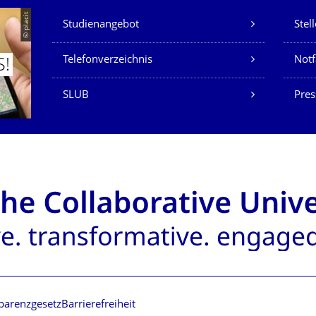
Unsere Dienste
© placit
Studienangebot
Stel
Telefonverzeichnis
Not
S!
SLUB
Pres
parenzgesetz
Barrierefreiheit