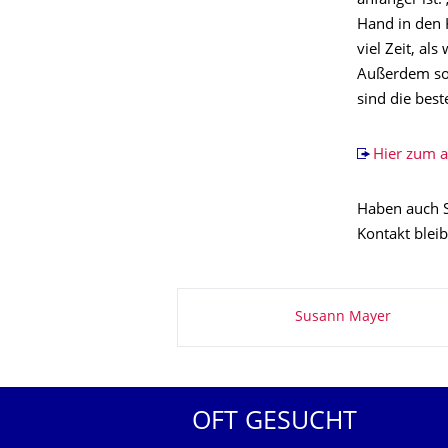
anfänger ist:
Hand in den K
viel Zeit, a
Außerdem sol
sind die best
Hier zum a
Haben auch S
Kontakt blei
Zu dieser Seite
Susann Mayer
OFT GESUCHT