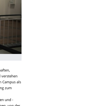
haften,
d verstehen
om Campus als
tung zum
en und -