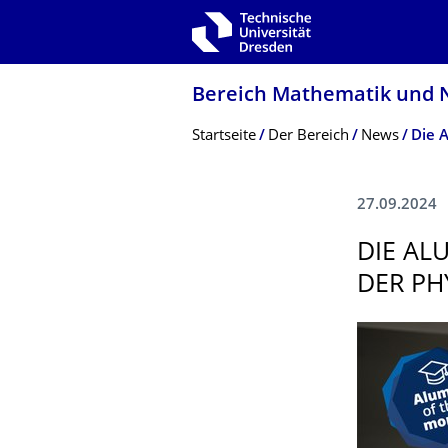
Zur Hauptnavigation springen
Zur Suche springen
Zum Inhalt springen
Bereich Mathematik und N
Breadcrumb-Menü
Startseite
Der­ ­­­Bereich
News
Die 
27.09.2024
DIE AL
DER PH