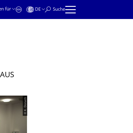
en für
DE
Suche
 AUS
© K. Donath