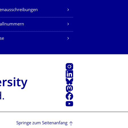
lenausschreibungen
fallnummern
se
Instagram
LinkedIn
Bluesky
Mastodon
Facebook
Youtube
Springe zum Seitenanfang