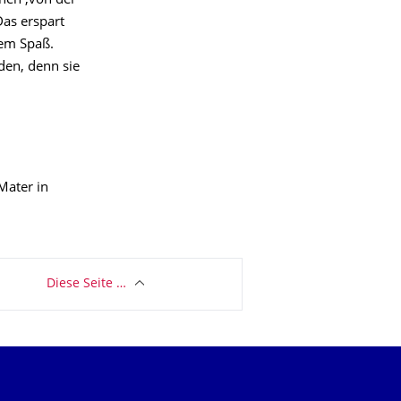
rnen ‚von der
Das erspart
dem Spaß.
en, denn sie
Mater in
Diese Seite …