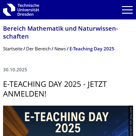
Zur Hauptnavigation springen
Zur Suche springen
Zum Inhalt springen
Bereich Mathematik und Natur­wissen­
schaften
Breadcrumb-Menü
Startseite
Der­ ­­­Bereich
News
E-Teaching Day 2025
30.10.2025
E-TEACHING DAY 2025 - JETZT
ANMELDEN!
© KI-generiert mit you.com