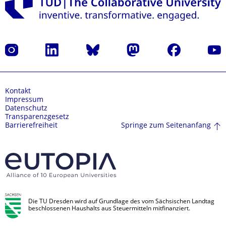
Instagram
LinkedIn
Bluesky
Mastodon
Facebook
Yout
Kontakt
Impressum
Datenschutz
Transparenzgesetz
Springe zum Seitenanfang
Barrierefreiheit
Die TU Dresden wird auf Grundlage des vom Sächsischen Landtag
beschlossenen Haushalts aus Steuermitteln mitfinanziert.