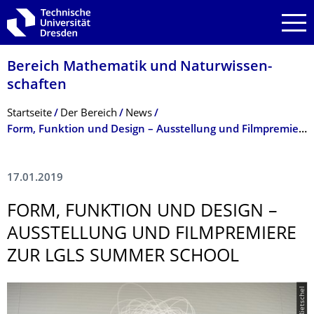
Zur Hauptnavigation springen
Zur Suche springen
Zum Inhalt springen
Bereich Mathematik und Natur­wissen­
schaften
Breadcrumb-Menü
Startseite
Der­ ­­­Bereich
News
Form, Funktion und Design – Ausstellung und Filmpremiere zur LGLS Summer School am 17. Januar
17.01.2019
FORM, FUNKTION UND DESIGN –
AUSSTELLUNG UND FILMPREMIERE
ZUR LGLS SUMMER SCHOOL