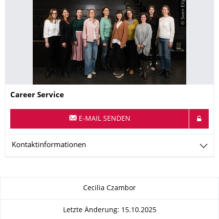
© Sven Ellger
Name
Career Service
E-MAIL SENDEN
Kontaktinformationen
Zu dieser Seite
Cecilia Czambor
Letzte Änderung: 15.10.2025