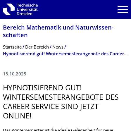
Zur Hauptnavigation springen
Zur Suche springen
Zum Inhalt springen
Bereich Mathematik und Natur­wissen­
schaften
Breadcrumb-Menü
Startseite
Der­ ­­­Bereich
News
Hypnotisierend gut! Wintersemesterangebote des Career Service
15.10.2025
HYPNOTISIEREND GUT!
WINTERSEMESTER­ANGEBOTE DES
CAREER SERVICE SIND JETZT
ONLINE!
Das Wintersemester ist die ideale Gelegenheit für neue