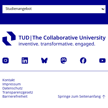
Instagram
LinkedIn
Bluesky
Mastodon
Facebook
Yout
Kontakt
Impressum
Datenschutz
Transparenzgesetz
Springe zum Seitenanfang
Barrierefreiheit