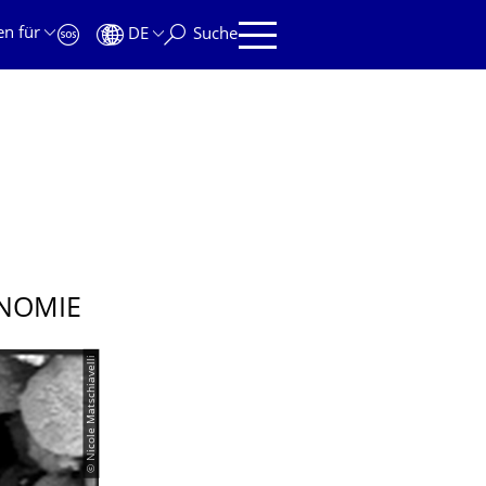
en für
DE
Suche
ONOMIE
© Nicole Matschiavelli