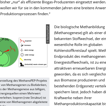
 bisher „nur“ als effiziente Biogas-Produzenten eingesetzt werden
ollen wir für sie in den kommenden Jahren eine breitere Anwe
 Produktionsprozessen finden.“
© MethanoPEP
Die biologische Methanbildung
(Methanogenese) gilt als einer d
bekannten Stoffwechsel, der ei
wesentliche Rolle im globalen
Kohlenstoffkreislauf spielt. Met
Endprodukt des methanogenen
Energiestoffwechsels, ist zu ein
attraktiven erneuerbaren Energ
geworden, da es sich vergleichs
aus Biomasse produzieren und
arstellung des MethanoPEP-Projekts
g von Methanogenen zu Biofabriken,
bestehenden Erdgasnetz vertei
 der Methanogenese aus billigen,
speichern lässt. Jedoch haben d
nergiequellen einen Mehrwert
Kraftwerke neben ihrer
 verleihen. Isopren (rote Struktur) ist
ür eine von Methanogenen abgeleitete
Methanproduktionskapazität bi