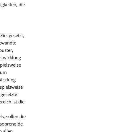
gkeiten, die
iel gesetzt,
gewandte
buster,
Entwicklung
spielsweise
kaum
wicklung
spielsweise
ngesetzte
eich ist die
, sollen die
soprenoide,
n allen