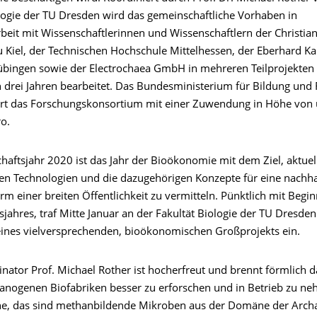
logie der TU Dresden wird das gemeinschaftliche Vorhaben in
it mit Wissenschaftlerinnen und Wissenschaftlern der Christian
u Kiel, der Technischen Hochschule Mittelhessen, der Eberhard Ka
Tübingen sowie der Electrochaea GmbH in mehreren Teilprojekten
 drei Jahren bearbeitet. Das Bundesministerium für Bildung und
rt das Forschungskonsortium mit einer Zuwendung in Höhe von 
o.
haftsjahr 2020 ist das Jahr der Bioökonomie mit dem Ziel, aktue
ten Technologien und die dazugehörigen Konzepte für eine nachha
rm einer breiten Öffentlichkeit zu vermitteln. Pünktlich mit Begi
jahres, traf Mitte Januar an der Fakultät Biologie der TU Dresden
eines vielversprechenden, bioökonomischen Großprojekts ein.
nator Prof. Michael Rother ist hocherfreut und brennt förmlich d
anogenen Biofabriken besser zu erforschen und in Betrieb zu n
, das sind methanbildende Mikroben aus der Domäne der Archae