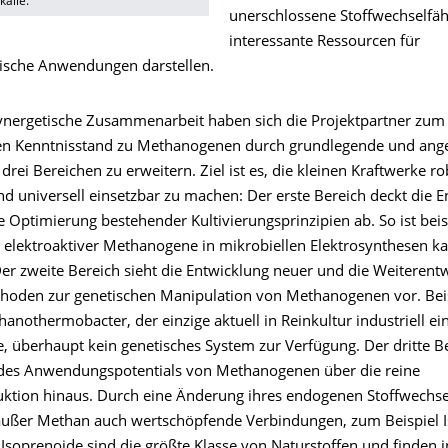
kalie.
unerschlossene Stoffwechselfähi
interessante Ressourcen für
ische Anwendungen darstellen.
ynergetische Zusammenarbeit haben sich die Projektpartner zum Z
gen Kenntnisstand zu Methanogenen durch grundlegende und an
drei Bereichen zu erweitern. Ziel ist es, die kleinen Kraftwerke ro
und universell einsetzbar zu machen: Der erste Bereich deckt die 
e Optimierung bestehender Kultivierungsprinzipien ab. So ist bei
l elektroaktiver Methanogene in mikrobiellen Elektrosynthesen 
Der zweite Bereich sieht die Entwicklung neuer und die Weiterent
thoden zur genetischen Manipulation von Methanogenen vor. Bei
hanothermobacter, der einzige aktuell in Reinkultur industriell ei
 überhaupt kein genetisches System zur Verfügung. Der dritte Ber
des Anwendungspotentials von Methanogenen über die reine
tion hinaus. Durch eine Änderung ihres endogenen Stoffwechsels
außer Methan auch wertschöpfende Verbindungen, zum Beispiel I
Isoprenoide sind die größte Klasse von Naturstoffen und finden i