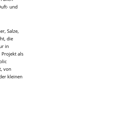
uft- und
r, Salze,
ht, die
r in
Projekt als
olic
t, von
der kleinen