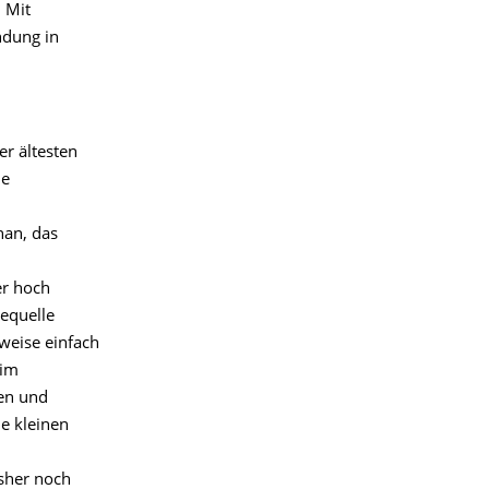
. Mit
ndung in
er ältesten
ne
han, das
er hoch
iequelle
weise einfach
 im
len und
ie kleinen
sher noch