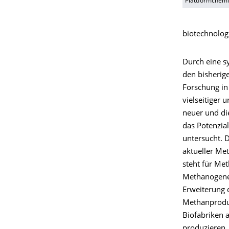
Plattformchemi
biotechnolog
Durch eine s
den bisheri
Forschung in 
vielseitiger 
neuer und di
das Potenzia
untersucht. 
aktueller Me
steht für Met
Methanogene,
Erweiterung 
Methanproduk
Biofabriken 
produzieren. 