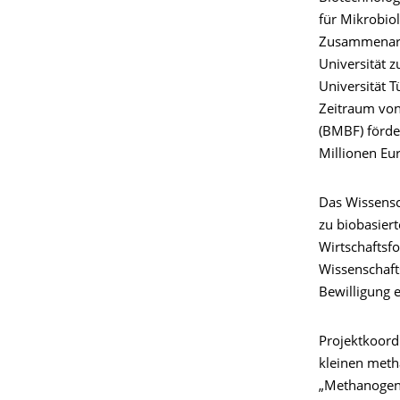
für Mikrobio
Zusammenarbe
Universität z
Universität 
Zeitraum von
(BMBF) förde
Millionen Eur
Das Wissensc
zu biobasier
Wirtschaftsfo
Wissenschafts
Bewilligung 
Projektkoordi
kleinen meth
„Methanogene