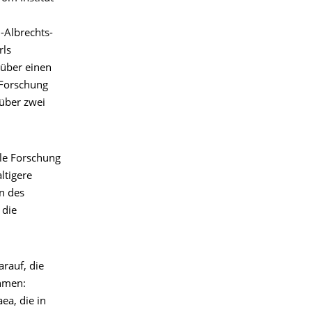
-Albrechts-
rls
 über einen
 Forschung
über zwei
lle Forschung
ltigere
nn des
 die
arauf, die
ehmen:
a, die in