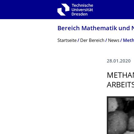
Zur Hauptnavigation springen
Zur Suche springen
Zum Inhalt springen
Bereich Mathematik und N
Breadcrumb-Menü
Startseite
Der­ ­­­Bereich
News
28.01.2020
METHA
ARBEIT