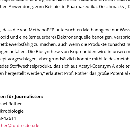
hen Anwendung, zum Beispiel in Pharmazeutika, Geschmacks-, D
e, dass die von MethanoPEP untersuchten Methanogene nur Wasse
oxid und eine (erneuerbare) Elektronenquelle benötigen, verspric
ettbewerbsfähig zu machen, auch wenn die Produkte zunächst nu
gen anfallen. Die Biosynthese von Isoprenoiden wird in unserem 
cept vorgeschlagen, aber grundsätzlich könnte mithilfe des metab
jedes Stoffwechselprodukt, das sich aus Acetyl-Coenzym A ableite
hergestellt werden,“ erläutert Prof. Rother das große Potential 
en für Journalisten:
hael Rother
Mikrobiologie
63-42611