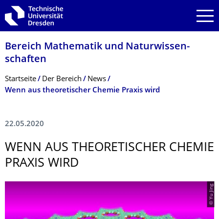
Zur Hauptnavigation springen
Zur Suche springen
Zum Inhalt springen
Bereich Mathematik und Natur­wissen­
schaften
Breadcrumb-Menü
Startseite
Der­ ­­­Bereich
News
Wenn aus theoretischer Chemie Praxis wird
22.05.2020
WENN AUS THEORETISCHER CHEMIE
PRAXIS WIRD
© Yu Jing