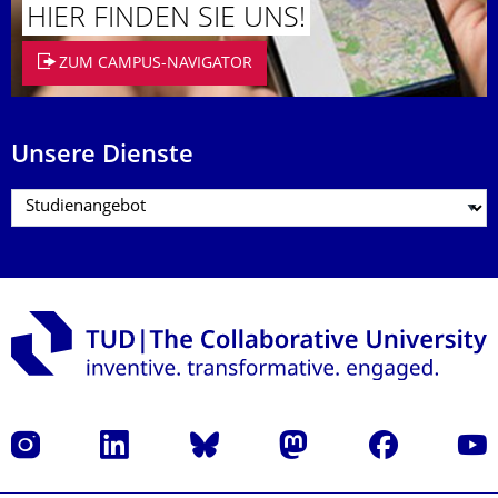
HIER FINDEN SIE UNS!
ZUM CAMPUS-NAVIGATOR
Unsere Dienste
Instagram
LinkedIn
Bluesky
Mastodon
Facebook
Yout