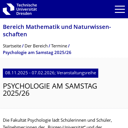
Zur Hauptnavigation springen
Zur Suche springen
Zum Inhalt springen
Bereich Mathematik und Natur­wissen­
schaften
Breadcrumb-Menü
Startseite
Der­ ­­­Bereich
Termine
Psychologie am Samstag 2025/26
08.11.2025 - 07.02.2026; Veranstaltungsreihe
PSYCHOLOGIE AM SAMSTAG
2025/26
Die Fakultät Psychologie lädt Schülerinnen und Schüler,
Teilnehmer:innen der „Bürger-Universität“ und der