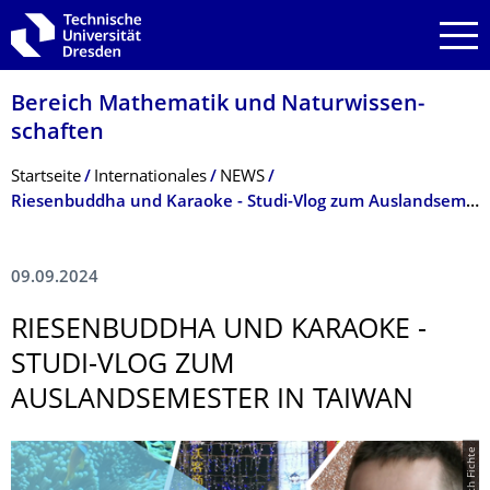
Zur Hauptnavigation springen
Zur Suche springen
Zum Inhalt springen
Bereich Mathematik und Natur­wissen­
schaften
Breadcrumb-Menü
Startseite
Internationales
NEWS
Riesenbuddha und Karaoke - Studi-Vlog zum Auslandsemester in Taiwan
09.09.2024
RIESENBUDDHA UND KARAOKE -
STUDI-VLOG ZUM
AUSLANDSEMESTER IN TAIWAN