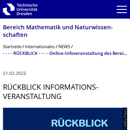
Zur Hauptnavigation springen
Zur Suche springen
Zum Inhalt springen
Bereich Mathematik und Natur­wissen­
schaften
Breadcrumb-Menü
Startseite
Internationales
NEWS
- - - - RÜCKBLICK - - - - Online-Infoveranstaltung des Bereichs Mathematik und Naturwissenschaften "Auslandsaufenthalt während des Studiums" (02.02.2022)
21.02.2022
RÜCKBLICK INFORMATIONS­
VERANSTALTUNG