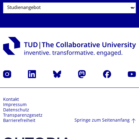
Instagram
LinkedIn
Bluesky
Mastodon
Facebook
Yout
Kontakt
Impressum
Datenschutz
Transparenzgesetz
Springe zum Seitenanfang
Barrierefreiheit