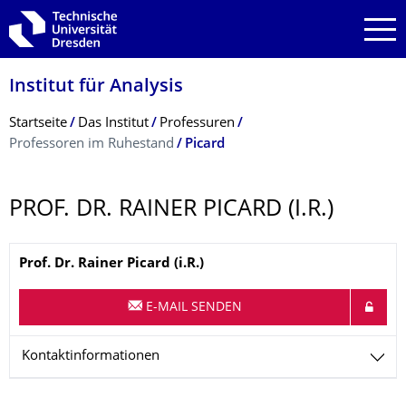
Zur Hauptnavigation springen
Zur Suche springen
Zum Inhalt springen
Institut für Analysis
Breadcrumb-Menü
Startseite
Das Institut
Professuren
Professoren im Ruhestand
Picard
PROF. DR. RAINER PICARD (I.R.)
Name
Prof. Dr.
Rainer
Picard (i.R.)
E-MAIL SENDEN
Kontaktinformationen