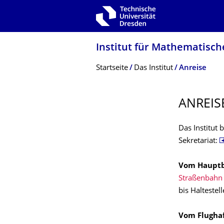
Zur Hauptnavigation springen
Zur Suche springen
Zum Inhalt springen
Institut für Mathematisch
Breadcrumb-Menü
Startseite
Das Institut
Anreise
ANREIS
Das Institut 
Sekretariat:
Vom Haupt
Straßenbahn
bis Haltestel
Vom Flugha