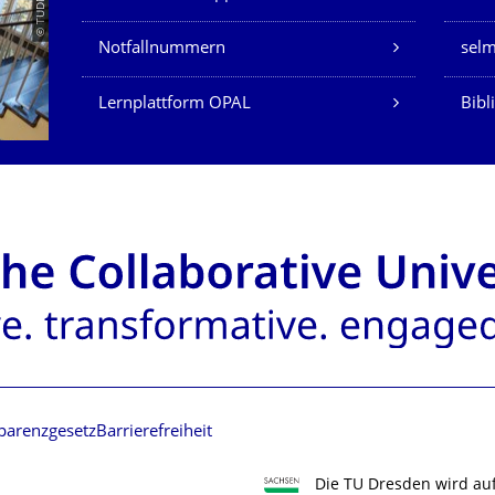
© TUDMATH
Notfallnummern
sel
Lernplattform OPAL
Bibl
parenzgesetz
Barrierefreiheit
Die TU Dresden wird au