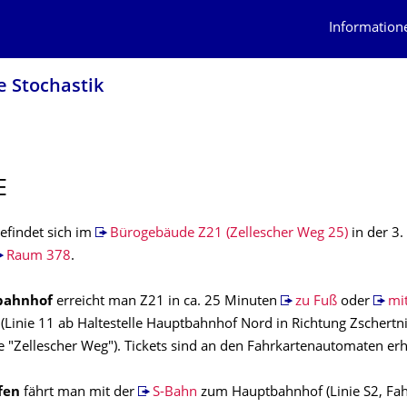
Information
e Stochastik
E
befindet sich im
Bürogebäude Z21 (Zellescher Weg 25)
in der 3.
Raum 378
.
bahnhof
erreicht man Z21 in ca. 25 Minuten
zu Fuß
oder
mit
(Linie 11 ab Haltestelle Hauptbahnhof Nord in Richtung Zschertni
le "Zellescher Weg"). Tickets sind an den Fahrkartenautomaten erhä
fen
fährt man mit der
S-Bahn
zum Hauptbahnhof (Linie S2, Fahr