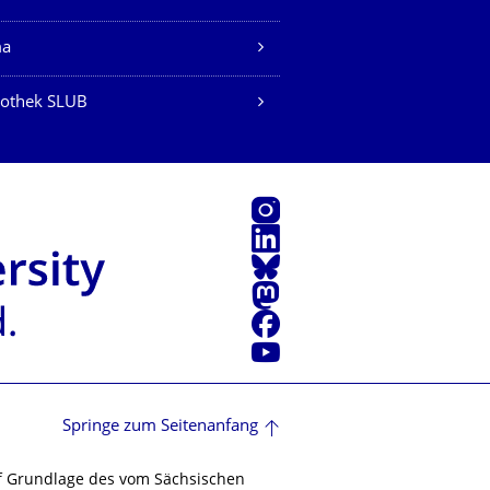
ma
iothek SLUB
Instagram
LinkedIn
Bluesky
Mastodon
Facebook
Youtube
Springe zum Seitenanfang
f Grundlage des vom Sächsischen