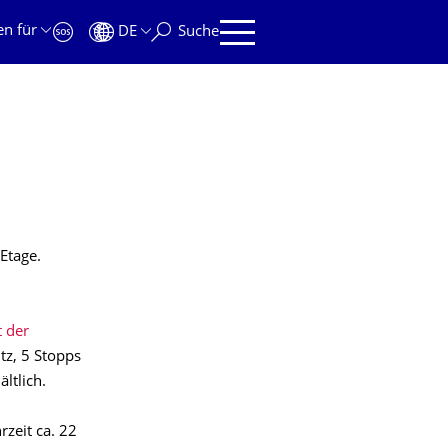
en für
DE
Suche
 Etage.
 der
tz, 5 Stopps
ltlich.
zeit ca. 22