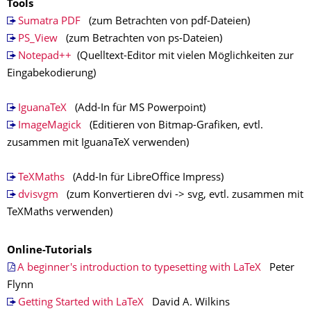
Tools
Sumatra PDF
(zum Betrachten von pdf-Dateien)
PS_View
(zum Betrachten von ps-Dateien)
Notepad++
(Quelltext-Editor mit vielen Möglichkeiten zur
Eingabekodierung)
IguanaTeX
(Add-In für MS Powerpoint)
ImageMagick
(Editieren von Bitmap-Grafiken, evtl.
zusammen mit IguanaTeX verwenden)
TeXMaths
(Add-In für LibreOffice Impress)
dvisvgm
(zum Konvertieren dvi -> svg, evtl. zusammen mit
TeXMaths verwenden)
Online-Tutorials
A beginner's introduction to typesetting with LaTeX
Peter
Flynn
Getting Started with LaTeX
David A. Wilkins