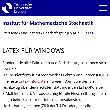
Zur Hauptnavigation springen
Zur Suche springen
Zum Inhalt springen
Institut für Mathematische Stochastik
Breadcrumb-Menü
Startseite
Das Institut
Beschäftigte
Jan Rudl
LaTeX
LATEX FÜR WINDOWS
Studierende aller Fakultäten und Fachrichtungen können sich
über die
O
nline-
P
lattform für
A
kademisches
L
ehren und Lernen (OPAL)
in eine
LaTeX-Info-Liste
eintragen. Damit werden Sie
rechtzeitig über den nächsten stattfindenden LaTeX-Kurs per
E-Mail informiert. Voraussetzung für die Einschreibung ist ein
Login beim Zentrum für Informationsdienste und
Hochleistungsrechnen (ZIH) der TU Dresden, das alle