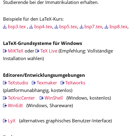
Studierende bei der Immatrikulation erhalten.
Beispiele für den LaTeX-Kurs:
bsp3.tex
,
bsp4.tex
,
bsp5.tex
,
bsp7.tex
,
bsp8.tex
,
LaTeX-Grundsysteme für Windows
MiKTeX
oder
TeX Live
(Empfehlung: Vollständige
Installation wählen)
Editoren/Entwicklungsumgebungen
TeXstudio
Texmaker
TeXworks
(plattformunabhängig, kostenlos)
TeXnicCenter
WinShell
(Windows, kostenlos)
WinEdt
(Windows, Shareware)
LyX
(alternatives graphisches Benutzer-Interface)