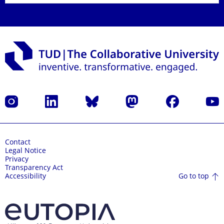
Instagram
LinkedIn
Bluesky
Mastodon
Facebook
YouT
Contact
Legal Notice
Privacy
Transparency Act
Go to top
Accessibility