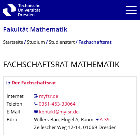
Zur Hauptnavigation springen
Zur Suche springen
Zum Inhalt springen
Fakultät Mathematik
Breadcrumb-Menü
Startseite
Studium
Studienstart
Fachschaftsrat
FACHSCHAFTSRAT MATHEMATIK
Der Fachschaftsrat
Internet
myfsr.de
Telefon
0351-463-33064
E-Mail
Büro
Willers-Bau, Flügel A, Raum
A 39
,
Zellescher Weg 12-14, 01069 Dresden