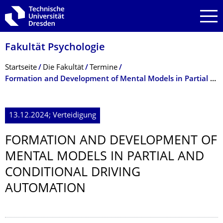
Zur Hauptnavigation springen
Zur Suche springen
Zum Inhalt springen
Fakultät Psychologie
Breadcrumb-Menü
Startseite
Die Fakultät
Termine
Formation and Development of Mental Models in Partial and Conditional Driving Automation
13.12.2024; Verteidigung
FORMATION AND DEVELOPMENT OF
MENTAL MODELS IN PARTIAL AND
CONDITIONAL DRIVING
AUTOMATION