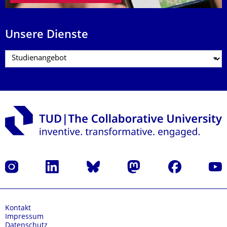
Unsere Dienste
Instagram
LinkedIn
Bluesky
Mastodon
Facebook
Yout
Kontakt
Impressum
Datenschutz