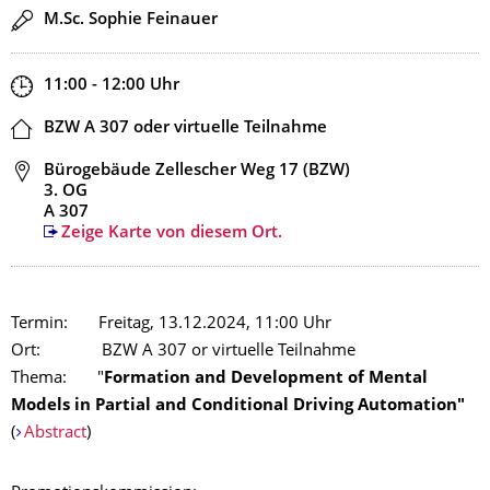
Redner
M.Sc. Sophie Feinauer
Zeit
11:00 - 12:00
Uhr
Ort
BZW A 307 oder virtuelle Teilnahme
Adresse
Bürogebäude Zellescher Weg 17 (BZW)
3. OG
A 307
Zeige Karte von diesem Ort.
Termin: Freitag, 13.12.2024, 11:00 Uhr
Ort: BZW A 307 or virtuelle Teilnahme
Thema: "
Formation and Development of Mental
Models in Partial and Conditional Driving Automation"
(
Abstract
)