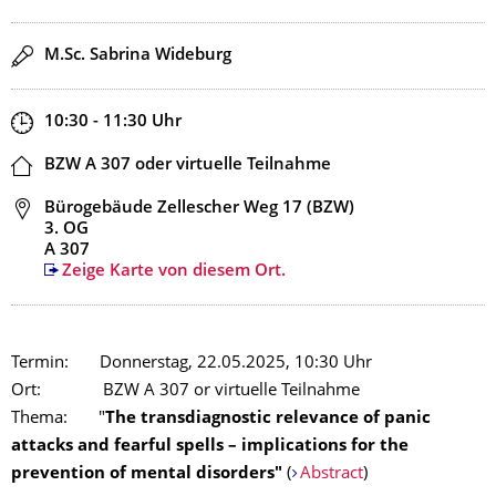
Redner
M.Sc. Sabrina Wideburg
Zeit
10:30 - 11:30
Uhr
Ort
BZW A 307 oder virtuelle Teilnahme
Adresse
Bürogebäude Zellescher Weg 17 (BZW)
3. OG
A 307
Zeige Karte von diesem Ort.
Termin: Donnerstag, 22.05.2025, 10:30 Uhr
Ort: BZW A 307 or virtuelle Teilnahme
Thema: "
The transdiagnostic relevance of panic
attacks and fearful spells – implications for the
prevention of mental disorders"
(
Abstract
)