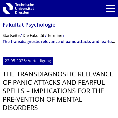
Zur Hauptnavigation springen
Zur Suche springen
Zum Inhalt springen
Fakultät Psychologie
Breadcrumb-Menü
Startseite
Die Fakultät
Termine
The transdiagnostic relevance of panic attacks and fearful spells – implications ...
22.05.2025; Verteidigung
THE TRANSDIAGNOSTIC RELEVANCE
OF PANIC ATTACKS AND FEARFUL
SPELLS – IMPLICATIONS FOR THE
PRE-VENTION OF MENTAL
DISORDERS