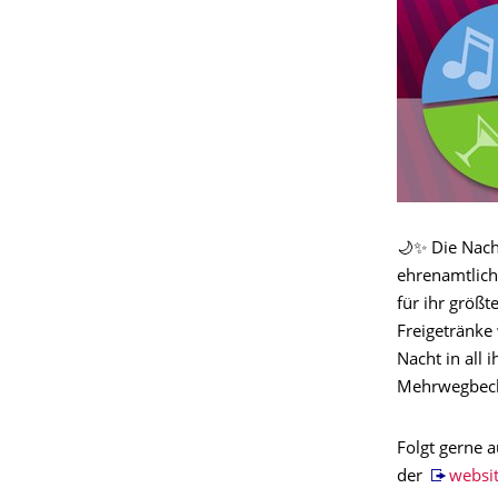
🌙✨ Die Nach
ehrenamtlich
für ihr größt
Freigetränke
Nacht in all
Mehrwegbeche
Folgt gerne 
der
websi