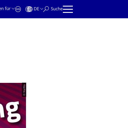
en für
DE
Suche
© NaWa