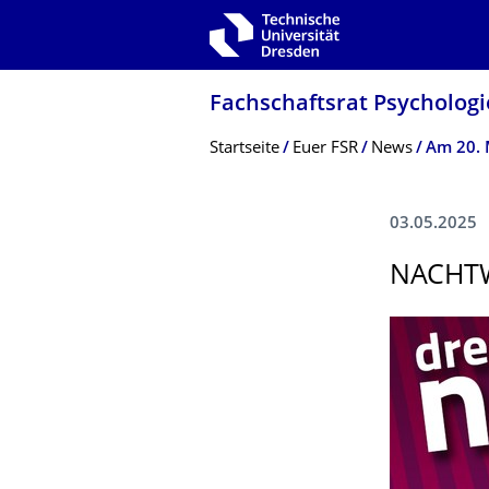
Zur Hauptnavigation springen
Zur Suche springen
Zum Inhalt springen
Fachschaftsrat Psychologi
Breadcrumb-Menü
Startseite
Euer FSR
News
03.05.2025
NACHT