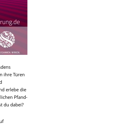
sdens
n ihre Türen
nd
nd erlebe die
lichen Pfand-
t du dabei?
uf