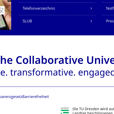
Telefonverzeichnis
Not
S!
SLUB
Pres
parenzgesetz
Barrierefreiheit
Die TU Dresden wird au
Landtag beschlossenen 