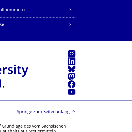
fallnummern
se
Instagram
LinkedIn
Bluesky
Mastodon
Facebook
Youtube
Springe zum Seitenanfang
f Grundlage des vom Sächsischen
Haushalts aus Steuermitteln