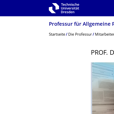
Zur Hauptnavigation springen
Zur Suche springen
Zum Inhalt springen
Professur für Allgemeine 
Breadcrumb-Menü
Startseite
Die Professur
Mitarbeite
PROF. 