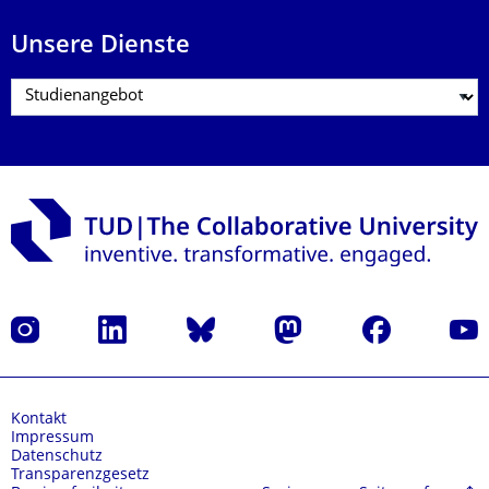
Unsere Dienste
Instagram
LinkedIn
Bluesky
Mastodon
Facebook
Yout
Kontakt
Impressum
Datenschutz
Transparenzgesetz