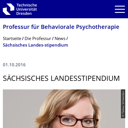
Zur Hauptnavigation springen
Zur Suche springen
Zum Inhalt springen
Professur für Behaviorale Psychotherapie
Breadcrumb-Menü
Startseite
Die Professur
News
Sächsisches Landes-stipendium
01.10.2016
SÄCHSISCHES LANDESSTIPENDI­UM
© Tabea Schweden