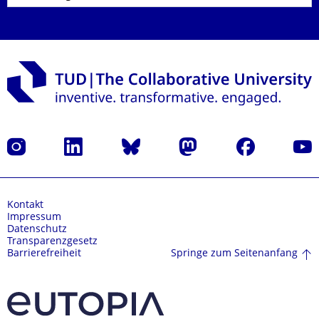
Instagram
LinkedIn
Bluesky
Mastodon
Facebook
Yout
Kontakt
Impressum
Datenschutz
Transparenzgesetz
Springe zum Seitenanfang
Barrierefreiheit