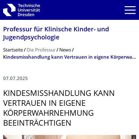
Zur Hauptnavigation springen
Zur Suche springen
Zum Inhalt springen
Professur für Klinische Kinder- und
Jugendpsychologie
Breadcrumb-Menü
Startseite
Die Professur
News
Kindesmisshandlung kann Vertrauen in eigene Körperwahrnehmung beeinträchtigen
07.07.2025
KINDESMISSHAND­LUNG KANN
VERTRAUEN IN EIGENE
KÖRPERWAHRNEH­MUNG
BEEINTRÄCHTIGEN