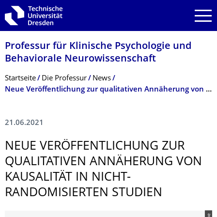
Zur Hauptnavigation springen
Zur Suche springen
Zum Inhalt springen
Professur für Klinische Psychologie und
Behaviorale Neurowissenschaft
Breadcrumb-Menü
Startseite
Die Professur
News
Neue Veröffentlichung zur qualitativen Annäherung von Kausalität in nicht-randomisierten Studien
21.06.2021
NEUE VERÖFFENTLI­CHUNG ZUR
QUALITATIVEN ANNÄHERUNG VON
KAUSALITÄT IN NICHT-
RANDOMISIERTEN STUDIEN