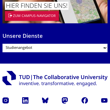
HIER FINDEN SIE UNS!
ZUM CAMPUS-NAVIGATOR
Unsere Dienste
Instagram
LinkedIn
Bluesky
Mastodon
Facebook
Yout