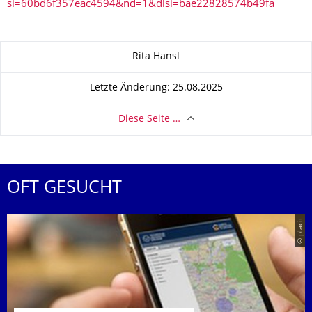
si=60bd6f357eac4594&nd=1&dlsi=bae22828574b49fa
Zu dieser Seite
Rita Hansl
Letzte Änderung: 25.08.2025
Diese Seite …
OFT GESUCHT
© placit