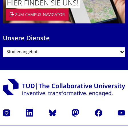
HIER FINDEN SIE UNS!
ZUM CAMPUS-NAVIGATOR
Unsere Dienste
Instagram
LinkedIn
Bluesky
Mastodon
Facebook
Yout