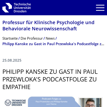
Zur Hauptnavigation springen
Zur Suche springen
Zum Inhalt springen
Professur für Klinische Psychologie und
Behaviorale Neurowissenschaft
Breadcrumb-Menü
Startseite
Die Professur
News
Philipp Kanske zu Gast in Paul Przewloka's Podcastfolge zu Empathie
25.08.2025
PHILIPP KANSKE ZU GAST IN PAUL
PRZEWLOKA'S PODCASTFOLGE ZU
EMPATHIE