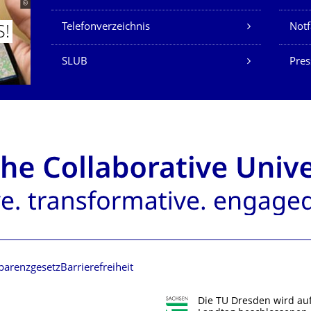
Telefonverzeichnis
Not
S!
SLUB
Pres
parenzgesetz
Barrierefreiheit
Die TU Dresden wird au