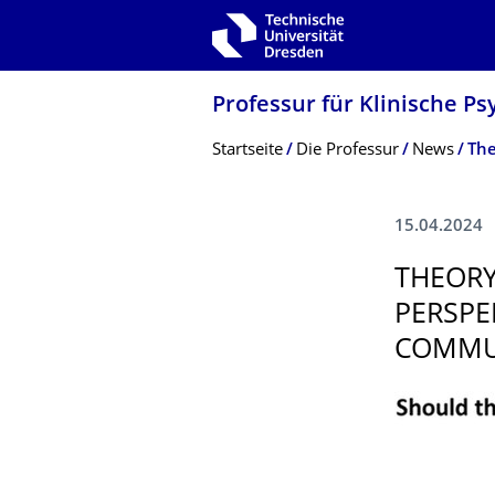
Zur Hauptnavigation springen
Zur Suche springen
Zum Inhalt springen
Professur für Klinische P
Breadcrumb-Menü
Startseite
Die Professur
News
15.04.2024
THEORY
PERSPE
COMMU