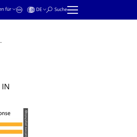
en für
DE
Suche
ue Publikation in Communications Psychology
 IN
© communications psychology