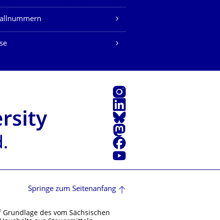
fallnummern
se
Instagram
LinkedIn
Bluesky
Mastodon
Facebook
Youtube
Springe zum Seitenanfang
f Grundlage des vom Sächsischen