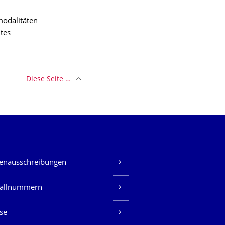
odalitäten
tes
Diese Seite …
lenausschreibungen
fallnummern
se