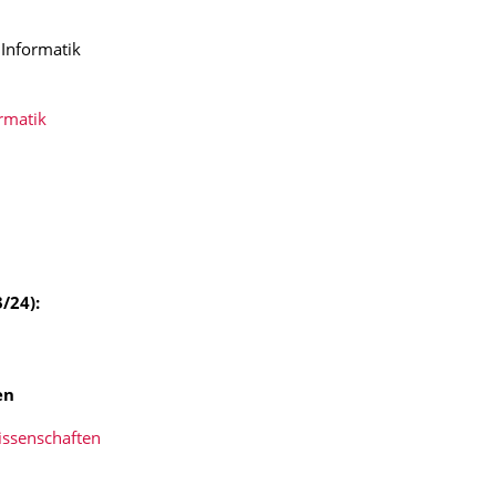
Informatik
rmatik
/24):
ten
issenschaften