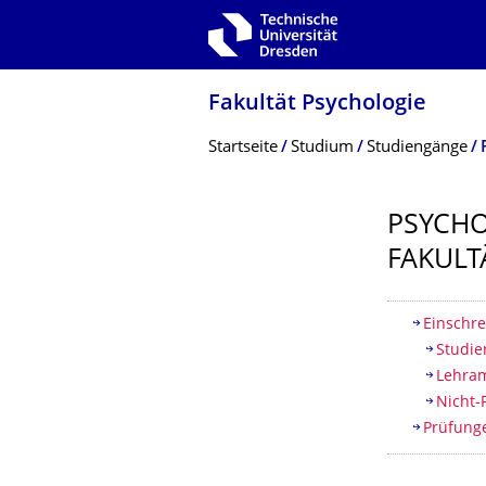
Zur Hauptnavigation springen
Zur Suche springen
Zum Inhalt springen
Fakultät Psychologie
Breadcrumb-Menü
Startseite
Studium
Studiengänge
PSYCHO
FAKULT
Inhaltsv
Einschr
Studie
Lehra
Nicht-
Prüfun