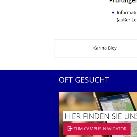
Prüfunge
Informat
(außer Le
Zu dieser Seite
Karina Bley
OFT GESUCHT
HIER FINDEN SIE UN
ZUM CAMPUS-NAVIGATOR