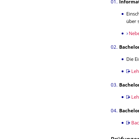
Informa
Einsc
über 
Nebe
Bachelor
Die E
Le
Bachelor
Leh
Bachelor
Bac