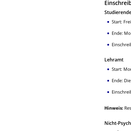
Einschrei
Studierende
Start: Fr
Ende: Mo
Einschre
Lehramt
Start:
Mon
Ende: Die
Einschre
Hinweis:
Res
Nicht-Psyc