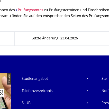
n
ionen des
Prüfungsamtes
zu Prüfungsterminen und Einschreibem
hramt) finden Sie auf den entsprechenden Seiten des Prüfungsam
Letzte Änderung: 23.04.2026
Unsere Dienste
© placit
Studienangebot
Stel
Telefonverzeichnis
Not
S!
SLUB
Pres