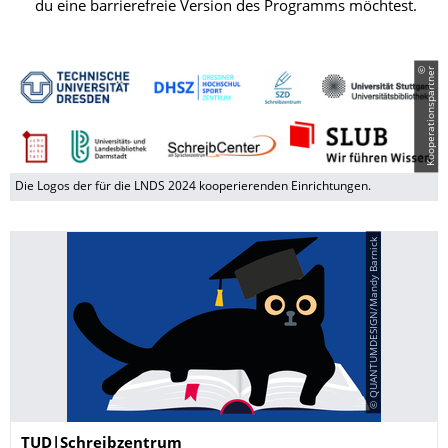
du eine barrierefreie Version des Programms möchtest.
©
K
o
o
p
e
r
a
t
i
o
n
s
p
a
r
t
n
e
r
Die Logos der für die LNDS 2024 kooperierenden Einrichtungen.
© QUANTUMDESIGN/Mandy Barnick
Name
TUD|Schreibzentrum