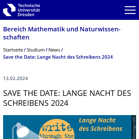
Zur Hauptnavigation springen
Zur Suche springen
Zum Inhalt springen
Bereich Mathematik und Natur­wissen­
schaften
Breadcrumb-Menü
Startseite
Studium
News
Save the Date: Lange Nacht des Schreibens 2024
13.02.2024
SAVE THE DATE: LANGE NACHT DES
SCHREIBENS 2024
© Michaela Wollschläger/SZD