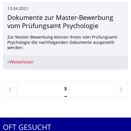
13.04.2021
Dokumente zur Master-Bewerbung
vom Prüfungsamt Psychologie
Zur Master-Bewerbung können Ihnen vom Prüfungsamt
Psychologie die nachfolgenden Dokumente ausgestellt
werden:
Weiterlesen
Dokumente zur Master-Bewerbung vom Prüfung
Seite 5, aktuell ausgewählt
5
zurück
weite
OFT GESUCHT