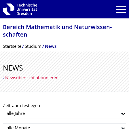
Zur Hauptnavigation springen
Zur Suche springen
Zum Inhalt springen
Bereich Mathematik und Natur­wissen­
schaften
Breadcrumb-Menü
Startseite
Studium
News
NEWS
Newsübersicht abonnieren
Zeitraum festlegen
Jahr auswählen
Monat auswählen