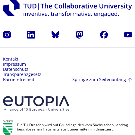
Instagram
LinkedIn
Bluesky
Mastodon
Facebook
Yout
Kontakt
Impressum
Datenschutz
Transparenzgesetz
Springe zum Seitenanfang
Barrierefreiheit
Die TU Dresden wird auf Grundlage des vom Sächsischen Landtag
beschlossenen Haushalts aus Steuermitteln mitfinanziert.