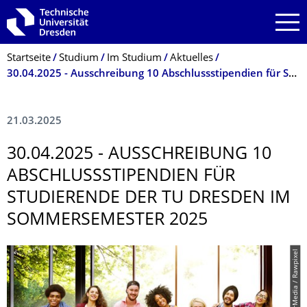
Zur Hauptnavigation springen
Zur Suche springen
Zum Inhalt springen
Breadcrumb-Menü
Startseite
Studium
Im Studium
Aktuelles
30.04.2025 - Ausschreibung 10 Abschlussstipendien für Studierende der TU Dresden im Sommersemester 2025
21.03.2025
30.04.2025 - AUSSCHREIBUNG 10
ABSCHLUSSSTI­PENDIEN FÜR
STUDIERENDE DER TU DRESDEN IM
SOMMERSEMESTER 2025
© PantherMedia / Rawpixel