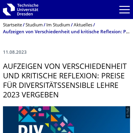
Zur Hauptnavigation springen
Zur Suche springen
Zum Inhalt springen
Breadcrumb-Menü
Startseite
Studium
Im Studium
Aktuelles
Aufzeigen von Verschiedenheit und kritische Reflexion: Preise für diversitätssensible Lehre 2023 vergeben
11.08.2023
AUFZEIGEN VON VERSCHIEDENHEIT
UND KRITISCHE REFLEXION: PREISE
FÜR DIVERSITÄTSSEN­SIBLE LEHRE
2023 VERGEBEN
© TUD