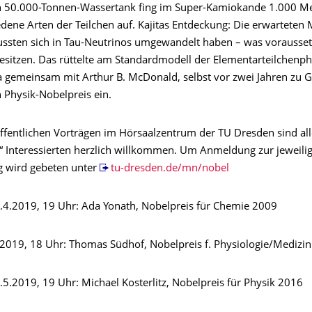
n 50.000-Tonnen-Wassertank fing im Super-Kamiokande 1.000 Me
edene Arten der Teilchen auf. Kajitas Entdeckung: Die erwarteten
ssten sich in Tau-Neutrinos umgewandelt haben – was voraussetz
esitzen. Das rüttelte am Standardmodell der Elementarteilchenp
ta gemeinsam mit Arthur B. McDonald, selbst vor zwei Jahren zu G
 Physik-Nobelpreis ein.
öffentlichen Vorträgen im Hörsaalzentrum der TU Dresden sind all
“ Interessierten herzlich willkommen. Um Anmeldung zur jeweili
g wird gebeten unter
tu-dresden.de/mn/nobel
.4.2019, 19 Uhr: Ada Yonath, Nobelpreis für Chemie 2009
4.2019, 18 Uhr: Thomas Südhof, Nobelpreis f. Physiologie/Medizi
.5.2019, 19 Uhr: Michael Kosterlitz, Nobelpreis für Physik 2016