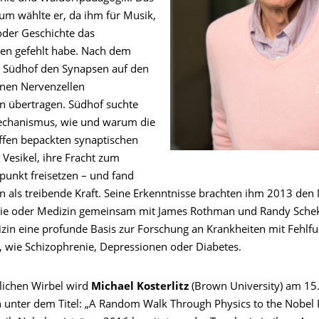
um wählte er, da ihm für Musik,
oder Geschichte das
uen gefehlt habe. Nach dem
 Südhof den Synapsen auf den
nen Nervenzellen
n übertragen. Südhof suchte
chanismus, wie und warum die
ffen bepackten synaptischen
 Vesikel, ihre Fracht zum
tpunkt freisetzen – und fand
n als treibende Kraft. Seine Erkenntnisse brachten ihm 2013 den
gie oder Medizin gemeinsam mit James Rothman und Randy Sche
zin eine profunde Basis zur Forschung an Krankheiten mit Fehlfu
, wie Schizophrenie, Depressionen oder Diabetes.
lichen Wirbel wird
Michael Kosterlitz
(Brown University) am 15
 unter dem Titel: „A Random Walk Through Physics to the Nobel P