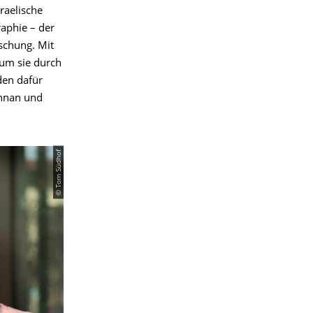
sraelische
raphie – der
schung. Mit
um sie durch
den dafür
shnan und
© Tom Südhof