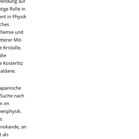
nwendung auf
ige Rolle in
ent in Physik
ches
 Chemie und
tterer Mit-
Kristalle,
die
 Kosterlitz
aldane.
japanische
 Suche nach
en im
chenphysik.
s
miokande, an
 als