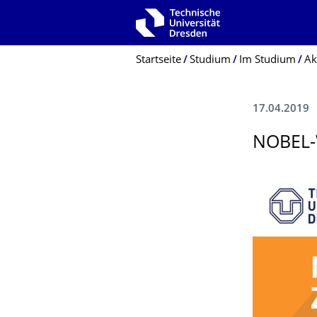
Zur Hauptnavigation springen
Zur Suche springen
Zum Inhalt springen
Breadcrumb-Menü
Startseite
Studium
Im Studium
Ak
17.04.2019
NOBEL-