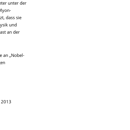
ter unter der
 Myon-
t, dass sie
hysik und
ast an der
e an „Nobel-
gen
n 2013