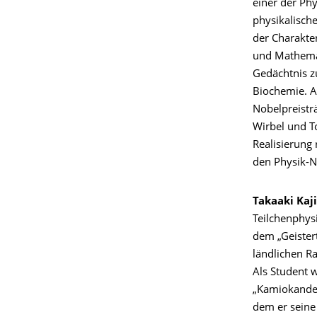
einer der Ph
physikalische
der Charakter
und Mathemat
Gedächtnis z
Biochemie. An
Nobelpreistr
Wirbel und T
Realisierung
den Physik-N
Takaaki Kaj
Teilchenphys
dem „Geistert
ländlichen Ra
Als Student 
„Kamiokande“
dem er seine 