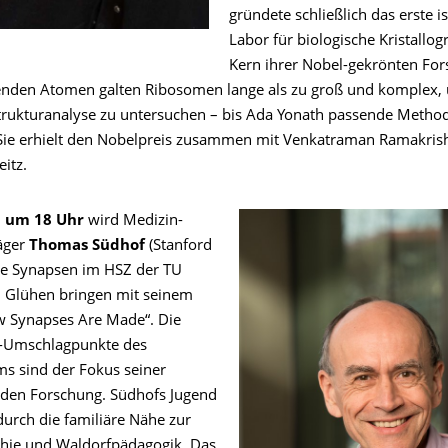
gründete schließlich das erste i
Labor für biologische Kristallog
Kern ihrer Nobel-gekrönten For
nden Atomen galten Ribosomen lange als zu groß und komplex, 
lstrukturanalyse zu untersuchen – bis Ada Yonath passende Metho
 Sie erhielt den Nobelpreis zusammen mit Venkatraman Ramakri
itz.
l um 18 Uhr
wird Medizin-
äger
Thomas Südhof
(Stanford
die Synapsen im HSZ der TU
 Glühen bringen mit seinem
w Synapses Are Made“. Die
s-Umschlagpunkte des
s sind der Fokus seiner
den Forschung. Südhofs Jugend
durch die familiäre Nähe zur
hie und Waldorfpädagogik. Das