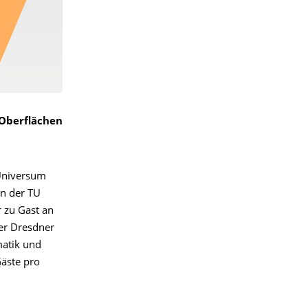
 Oberflächen
 Universum
n der TU
r zu Gast an
der Dresdner
matik und
Gäste pro