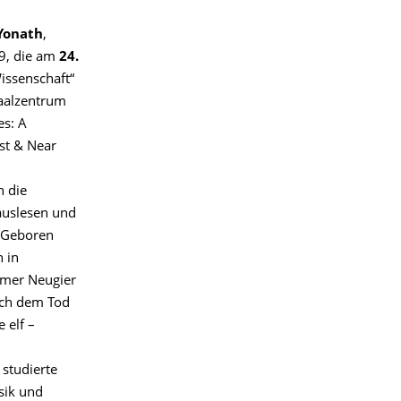
Yonath
,
9, die am
24.
issenschaft“
aalzentrum
es: A
st & Near
n die
auslesen und
 Geboren
 in
mmer Neugier
Nach dem Tod
 elf –
 studierte
sik und