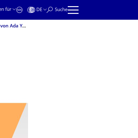
en für
DE
Suche
Nobel-Wirbel an der TU Dresden: Öffentliche Vorträge von Ada Yonath am 24.4. und Thomas Südhof am 26.4.