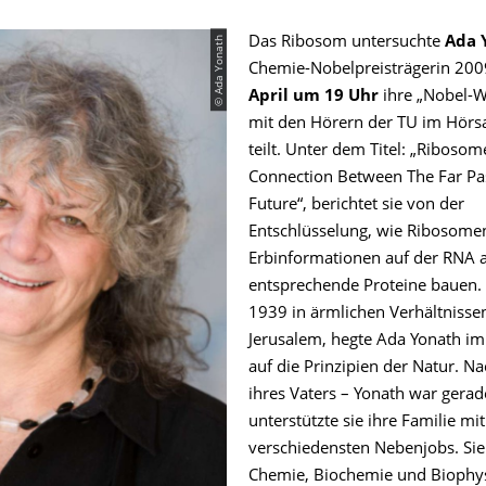
© Ada Yonath
Das Ribosom untersuchte
Ada 
Chemie-Nobelpreisträgerin 200
April um 19 Uhr
ihre „Nobel-W
mit den Hörern der TU im Hörs
teilt. Unter dem Titel: „Ribosom
Connection Between The Far Pa
Future“, berichtet sie von der
Entschlüsselung, wie Ribosome
Erbinformationen auf der RNA 
entsprechende Proteine bauen.
1939 in ärmlichen Verhältnissen
Jerusalem, hegte Ada Yonath i
auf die Prinzipien der Natur. 
ihres Vaters – Yonath war gerade
unterstützte sie ihre Familie mit
verschiedensten Nebenjobs. Sie
Chemie, Biochemie und Biophy