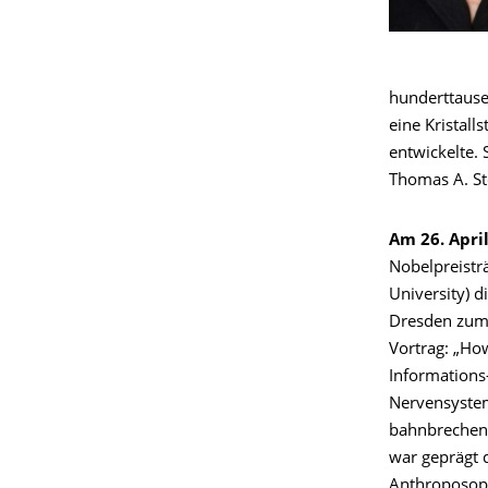
hunderttause
eine Kristal
entwickelte.
Thomas A. Ste
Am 26. Apri
Nobelpreistr
University) 
Dresden zum
Vortrag: „Ho
Information
Nervensystem
bahnbrechen
war geprägt 
Anthroposop