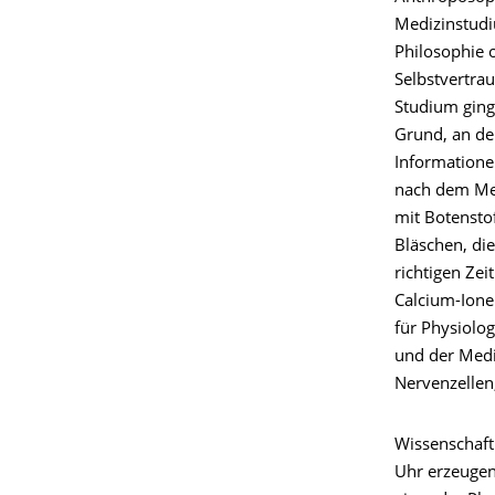
Medizinstudi
Philosophie 
Selbstvertra
Studium ging
Grund, an de
Informatione
nach dem Me
mit Botensto
Bläschen, die
richtigen Zei
Calcium-Ione
für Physiolo
und der Medi
Nervenzellen
Wissenschaft
Uhr erzeugen