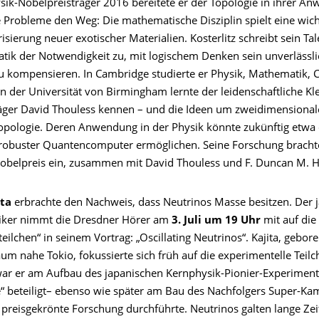
ysik-Nobelpreisträger 2016 bereitete er der Topologie in ihrer A
 Probleme den Weg: Die mathematische Disziplin spielt eine wicht
isierung neuer exotischer Materialien. Kosterlitz schreibt sein Tal
ik der Notwendigkeit zu, mit logischem Denken sein unverlässli
u kompensieren. In Cambridge studierte er Physik, Mathematik,
 der Universität von Birmingham lernte der leidenschaftliche Kle
äger David Thouless kennen – und die Ideen um zweidimensionale 
opologie. Deren Anwendung in der Physik könnte zukünftig etwa 
 robuster Quantencomputer ermöglichen. Seine Forschung brachte
obelpreis ein, zusammen mit David Thouless und F. Duncan M. H
ita
erbrachte den Nachweis, dass Neutrinos Masse besitzen. Der 
iker nimmt die Dresdner Hörer am
3. Juli um 19 Uhr
mit auf die
eilchen“ in seinem Vortrag: „Oscillating Neutrinos“. Kajita, gebor
um nahe Tokio, fokussierte sich früh auf die experimentelle Teil
war er am Aufbau des japanischen Kernphysik-Pionier-Experiment
 beteiligt– ebenso wie später am Bau des Nachfolgers Super-Ka
preisgekrönte Forschung durchführte. Neutrinos galten lange Zeit