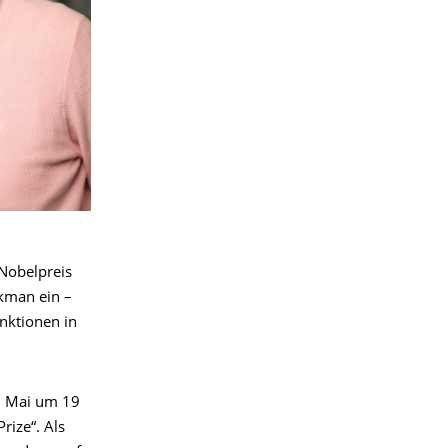
 Nobelpreis
kman ein –
nktionen in
. Mai um 19
rize“. Als