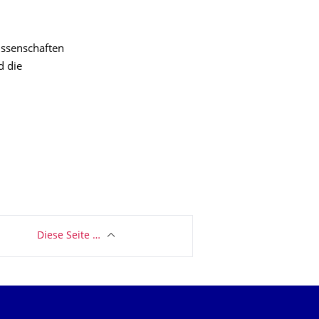
issenschaften
d die
Diese Seite …