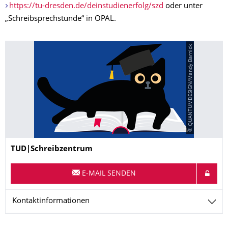
https://tu-dresden.de/deinstudienerfolg/szd
oder unter
„Schreibsprechstunde“ in OPAL.
© QUANTUMDESIGN/Mandy Barnick
Name
TUD|Schreibzentrum
E-MAIL SENDEN
Kontaktinformationen