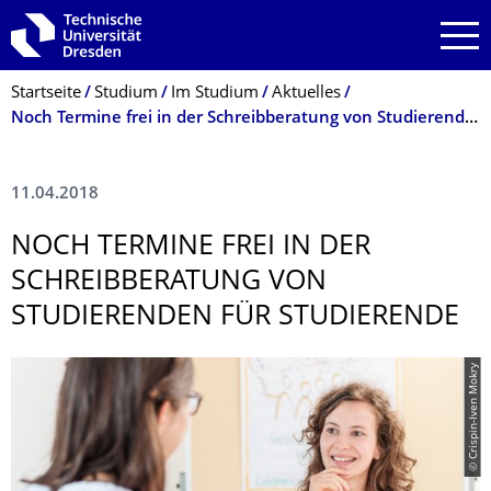
Zur Hauptnavigation springen
Zur Suche springen
Zum Inhalt springen
Breadcrumb-Menü
Startseite
Studium
Im Studium
Aktuelles
Noch Termine frei in der Schreibberatung von Studierenden für Studierende
11.04.2018
NOCH TERMINE FREI IN DER
SCHREIBBERATUNG VON
STUDIERENDEN FÜR STUDIERENDE
© Crispin-Iven Mokry