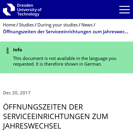
Skip to main navigation
Skip to search
Skip to content
Breadcrumb Menu
Home
Studies
During your studies
News
Öffnungszeiten der Serviceeinrichtungen zum Jahreswechsel
Status Message
Info
This document is not available in the language you
requested. It is therefore shown in German.
Dec 20, 2017
ÖFFNUNGSZEITEN DER
SERVICEEINRICH­TUNGEN ZUM
JAHRESWECHSEL