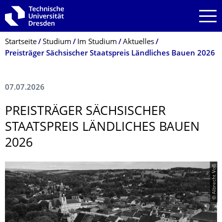
Zur Hauptnavigation springen
Zur Suche springen
Zum Inhalt springen
Breadcrumb-Menü
Startseite
Studium
Im Studium
Aktuelles
Preisträger Sächsischer Staatspreis Ländliches Bauen 2026
07.07.2026
PREISTRÄGER SÄCHSISCHER
STAATSPREIS LÄNDLICHES BAUEN
2026
© Albrecht Voß