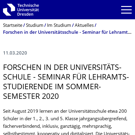
Zur Hauptnavigation springen
Zur Suche springen
Zum Inhalt springen
Breadcrumb-Menü
Startseite
Studium
Im Studium
Aktuelles
Forschen in der Universitäts­schule - Seminar für Lehramts­studie­rende im Sommer­semester 2020
11.03.2020
FORSCHEN IN DER UNIVERSITÄTS­
SCHULE - SEMINAR FÜR LEHRAMTS­
STUDIE­RENDE IM SOMMER­
SEMESTER 2020
Seit August 2019 lernen an der Universi­täts­schule etwa 200
Schüler in der 1., 2., 3. und 5. Klasse jahrgangs­über­greifend,
fächer­verbin­dend, inklusiv, ganztägig, mehrsprachig,
selbstbestimmt, kooperativ und digitalisiert. Die Universi­täts­