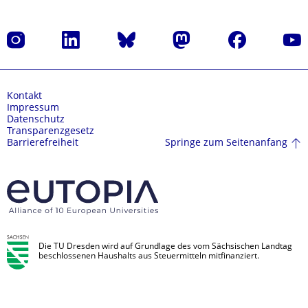
Instagram
LinkedIn
Bluesky
Mastodon
Facebook
Yout
Kontakt
Impressum
Datenschutz
Transparenzgesetz
Springe zum Seitenanfang
Barrierefreiheit
Die TU Dresden wird auf Grundlage des vom Sächsischen Landtag
beschlossenen Haushalts aus Steuermitteln mitfinanziert.