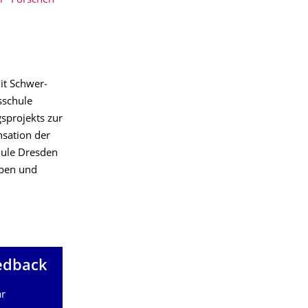
r "Forschen
it Schwer­
sschule
gsprojekts zur
nsation der
chule Dresden
­ben und
edback
ar