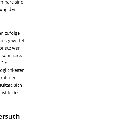
minare sind
lung der
en zufolge
s­ge­wer­tet
onate war
t­seminare,
 Die
glich­keiten
 mit den
ultate sich
ist leider
ersuch