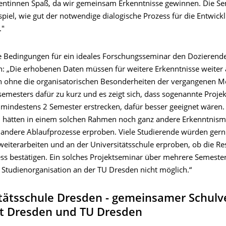
ntinnen Spaß, da wir gemeinsam Erkenntnisse gewinnen. Die Se
spiel, wie gut der notwendige dialogische Prozess für die Entwick
."
e Bedingungen für ein ideales Forschungsseminar den Dozierend
: „Die erhobenen Daten müssen für weitere Erkenntnisse weiter au
 ohne die organisatorischen Besonderheiten der vergangenen M
mesters dafür zu kurz und es zeigt sich, dass sogenannte Projek
r mindestens 2 Semester erstrecken, dafür besser geeignet wären.
 hätten in einem solchen Rahmen noch ganz andere Erkenntnis­mö
andere Ablaufprozesse erproben. Viele Studierende würden gern
eiterarbeiten und an der Universitätsschule erproben, ob die Res
ss bestätigen. Ein solches Projektseminar über mehrere Semester 
 Studienorganisation an der TU Dresden nicht möglich.“
itätsschule Dresden - gemeinsamer Schulv
dt Dresden und TU Dresden