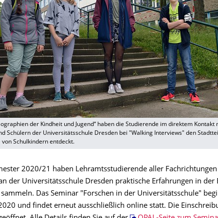
ographien der Kindheit und Jugend“ haben die Studierende im direktem Kontakt 
d Schülern der Universitätsschule Dresden bei "Walking Interviews" den Stadttei
 von Schulkindern entdeckt.
ester 2020/21 haben Lehramtsstudierende aller Fachrichtungen 
an der Universitätsschule Dresden praktische Erfahrungen in der 
 sammeln. Das Seminar "Forschen in der Universitätsschule" beg
020 und findet erneut ausschließlich online statt. Die Einschreib