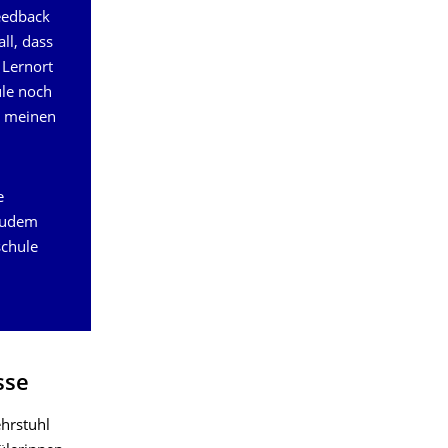
eedback
ll, dass
 Lernort
ule noch
in meinen
e
 zudem
schule
sse
hrstuhl