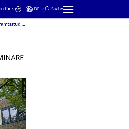
en für
DE
Suche
Forschen in der Universitäts­schule - Seminare für Lehramts­studie­rende
EMINARE
© Anne Rost