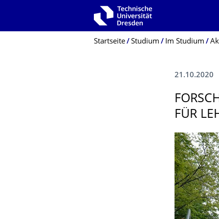
Zur Hauptnavigation springen
Zur Suche springen
Zum Inhalt springen
Breadcrumb-Menü
Startseite
Studium
Im Studium
Ak
21.10.2020
FORSCH
FÜR LE