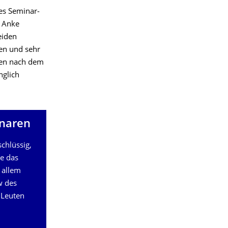
es Seminar­
. Anke
eiden
en und sehr
den nach dem
nglich
­naren
chlüssig,
te das
 allem
w des
 Leuten