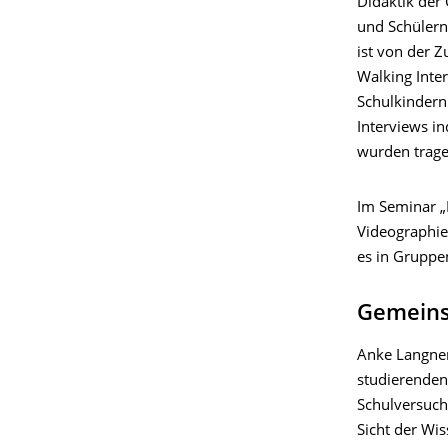
Didaktik der 
und Schülern
ist von der 
Walking Inte
Schulkindern 
Interviews i
wurden trage
Im Seminar „F
Videographie
es in Gruppe
Gemeins
Anke Langner
studie­ren­d
Schulversuch 
Sicht der Wi