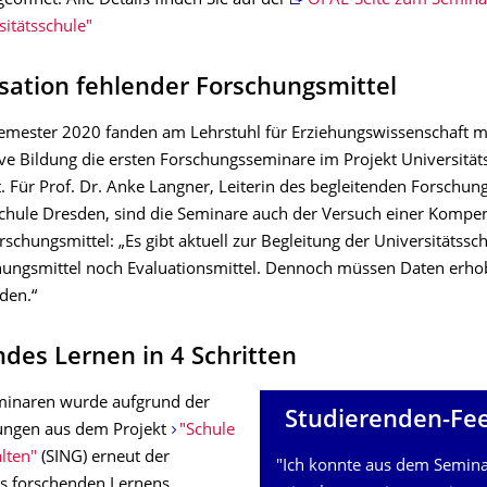
eöffnet. Alle Details finden Sie auf der
OPAL-Seite zum Semina
sitätsschule"
ation fehlender Forschungsmittel
ester 2020 fanden am Lehrstuhl für Erziehungswissenschaft m
ive Bildung die ersten Forschungsseminare im Projekt Universität
. Für Prof. Dr. Anke Langner, Leiterin des begleitenden Forschun
schule Dresden, sind die Seminare auch der Versuch einer Kompe
schungsmittel: „Es gibt aktuell zur Begleitung der Universitätss
ungsmittel noch Evaluationsmittel. Dennoch müssen Daten er­ho
den.“
des Lernen in 4 Schritten
minaren wurde aufgrund der
Studierenden-Fe
ungen aus dem Projekt
"Schule
alten"
(SING) erneut der
"Ich konnte aus dem Semin
des forschenden Lernens