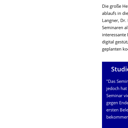
Die große He
ablaufs in d
Langner, Dr. 
Seminaren al
interessante
digital gestü
geplanten ko
Studi
"Das Semin
jedoch hat
Seminar vie
gegen Ende,
ersten Bel
bekommen, 