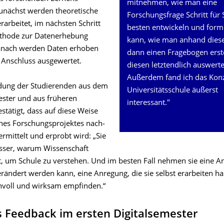
mitnehmen, wie man eine
unächst werden theoretische
Forschungsfrage Schritt für 
arbeitet, im nächsten Schritt
besten entwickeln und form
ethode zur Datenerhebung
kann, wie man anhand diese
danach werden Daten erhoben
dann einen Fragebogen erste
 Anschluss ausgewertet.
diesen letztendlich auswerte
Außerdem fand ich das Kon
dung der Studierenden aus dem
Universitätsschule äußerst
ter und aus früheren
interessant."
tätigt, dass auf diese Weise
ines Forschungsprojektes nach­
ermittelt und erprobt wird: „Sie
sser, warum Wissenschaft
t, um Schule zu verstehen. Und im besten Fall nehmen sie eine A
erändert werden kann, eine Anregung, die sie selbst erarbeiten h
nnvoll und wirksam empfinden.“
s Feedback im ersten Digitalsemester