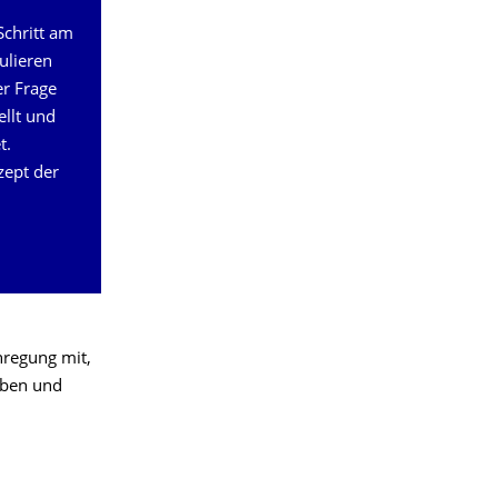
Schritt am
ulieren
r Frage
llt und
t.
zept der
nregung mit,
aben und