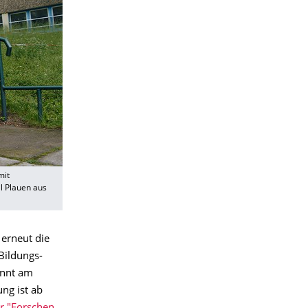
mit
l Plauen aus
erneut die
Bildungs­
innt
am
ung ist ab