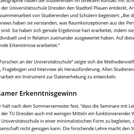
Geographie haben die Stu­die­ren­den im direktem Kontakt mit Sch
 der Universitätsschule Dresden den Stadtteil Plauen entdeckt. A
Zusammenarbeit von Studierenden und Schülern begeistert: „Bei d
rviews haben sie verstanden, was Raumkonzeptionen aus der Per
sind. Sie haben sich geniale Ergebnisse hart erarbeitet, indem sie
ndividuell und in Relation zueinander ausgewertet haben. Auf di
nde Erkenntnisse erarbeitet.“
orschen an der Uni­ver­si­täts­schule“ zeigte sich die Methodenvielf
, Fragebogen und Interview als Herausforderung. Allen Studiere
narbeit ein Instrument zur Datenerhebung zu entwickeln.
amer Erkenntnisgewinn
 hält nach dem Sommer­semester fest, "dass die Seminare mit Le
en der TU Dresden auch mit wenigen Mitteln ein funktionierender 
Universitätsschule in einer minimalistischen Form zu begleiten, 
ssenschaft nicht genügen kann. Die forschende Lehre macht den 