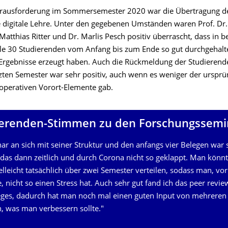
rausforderung im Sommer­semester 2020 war die Übertragung d
ie digitale Lehre. Unter den gegebenen Umständen waren Prof. Dr
Matthias Ritter und Dr. Marlis Pesch positiv überrascht, dass in b
le 30 Studierenden vom Anfang bis zum Ende so gut durchgehalt
 Ergebnisse erzeugt haben. Auch die Rückmeldung der Studieren
tzten Semester war sehr positiv, auch wenn es weniger der ursprü
operativen Vorort-Elemente gab.
erenden-Stimmen zu den Forschungssemi
ar an sich mit seiner Struktur und den anfangs vier Belegen war s
 das dann zeitlich und durch Corona nicht so geklappt. Man könn
lleicht tatsächlich über zwei Semester verteilen, sodass man, vor
 nicht so einen Stress hat. Auch sehr gut fand ich das peer revie
eges, dadurch hat man noch mal einen guten Input von mehreren
was man verbessern sollte."