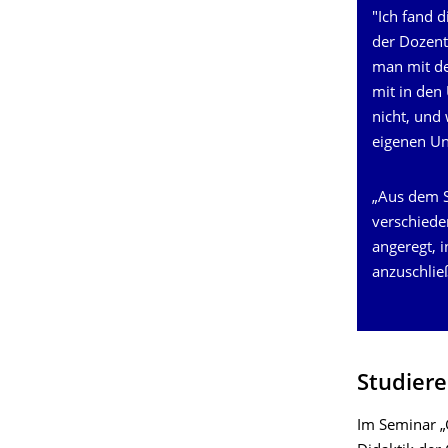
"Ich fand 
der Dozent
man mit de
mit in den
nicht, und
eigenen Un
„Aus dem S
verschiede
angeregt, 
anzuschlie
Studiere
Im Seminar „