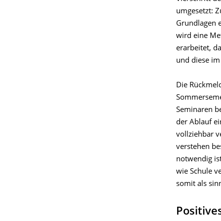
umgesetzt: Z
Grundlagen er
wird eine M
erarbeitet, 
und diese im
Die Rückmel
Sommersemes
Seminaren bes
der Ablauf e
vollziehbar v
verstehen be
notwendig is
wie Schule v
somit als si
Positive