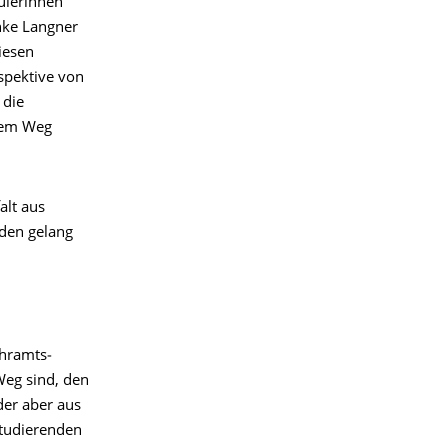
ülerinnen
nke Langner
iesen
spektive von
 die
esem Weg
alt aus
nden gelang
hr­amts­
Weg sind, den
der aber aus
Studierenden