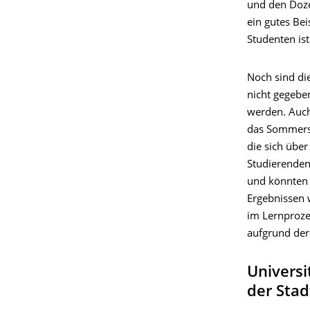
und den Doze
ein gutes Bei
Studenten ist
Noch sind di
nicht gegeben
werden. Auch
das Sommerse
die sich übe
Studierenden
und könnten 
Ergebnissen w
im Lernproze
aufgrund der
Univers
der Sta