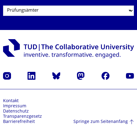
Instagram
LinkedIn
Bluesky
Mastodon
Facebook
Yout
Kontakt
Impressum
Datenschutz
Transparenzgesetz
Springe zum Seitenanfang
Barrierefreiheit