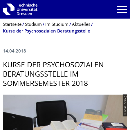
Zur Hauptnavigation springen
Zur Suche springen
Zum Inhalt springen
Breadcrumb-Menü
Startseite
Studium
Im Studium
Aktuelles
Kurse der Psychosozialen Beratungsstelle
14.04.2018
KURSE DER PSYCHOSOZIALEN
BERATUNGSSTELLE IM
SOMMERSEMESTER 2018
© Anke Zeißig