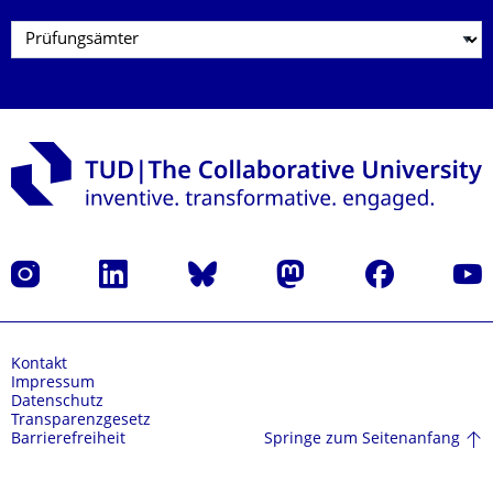
Instagram
LinkedIn
Bluesky
Mastodon
Facebook
Yout
Kontakt
Impressum
Datenschutz
Transparenzgesetz
Springe zum Seitenanfang
Barrierefreiheit