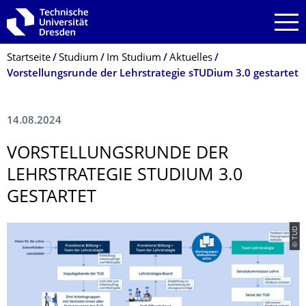
Zur Hauptnavigation springen
Zur Suche springen
Zum Inhalt springen
Breadcrumb-Menü
Startseite
Studium
Im Studium
Aktuelles
Vorstellungsrunde der Lehrstrategie sTUDium 3.0 gestartet
14.08.2024
­VORSTELLUNGS­RUNDE DER
LEHRSTRATEGIE STUDIUM 3.0
GESTARTET
© TUD