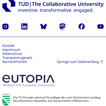
Instagram
LinkedIn
Bluesky
Mastodon
Facebook
Yout
Kontakt
Impressum
Datenschutz
Transparenzgesetz
Springe zum Seitenanfang
Barrierefreiheit
Die TU Dresden wird auf Grundlage des vom Sächsischen Landtag
beschlossenen Haushalts aus Steuermitteln mitfinanziert.