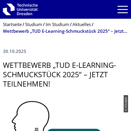
Zur Hauptnavigation springen
Zur Suche springen
Zum Inhalt springen
Breadcrumb-Menü
Startseite
Studium
Im Studium
Aktuelles
Wettbewerb „TUD E-Learning-Schmuckstück 2025“ – Jetzt teilnehmen!
30.10.2025
WETTBEWERB „TUD E-LEARNING-
SCHMUCKSTÜCK 2025“ – JETZT
TEILNEHMEN!
© PIXABAY