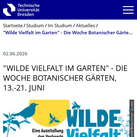
Zur Hauptnavigation springen
Zur Suche springen
Zum Inhalt springen
Breadcrumb-Menü
Startseite
Studium
Im Studium
Aktuelles
"Wilde Vielfalt im Garten" - Die Woche Botanischer Gärten, 13.-21. Juni
02.06.2026
"WILDE VIELFALT IM GARTEN" - DIE
WOCHE BOTANISCHER GÄRTEN,
13.-21. JUNI
© Verband Botanischer Gärten