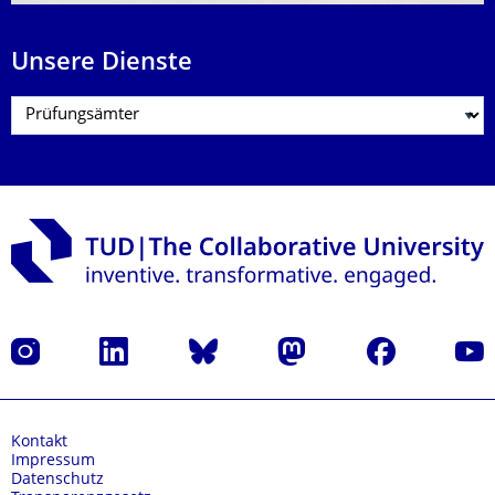
Unsere Dienste
Instagram
LinkedIn
Bluesky
Mastodon
Facebook
Yout
Kontakt
Impressum
Datenschutz