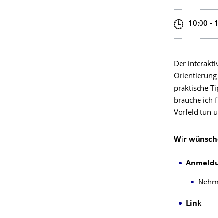
Zeit
10:00 - 
Der interakti
Orientierung
praktische Ti
brauche ich 
Vorfeld tun 
Wir wünsche
Anmeld
Nehme
Link