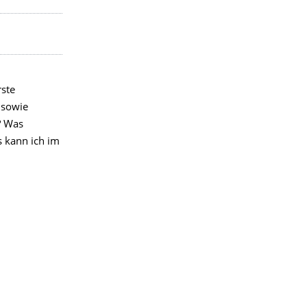
rste
 sowie
? Was
s kann ich im