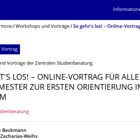
Information
rmine
Workshops und Vorträge
So geht's los! – Online-Vortra
 Vortrag
d Vorträge der Zentralen Studienberatung
T'S LOS! – ONLINE-VORTRAG FÜR ALLE
MESTER ZUR ERSTEN ORIENTIERUNG I
UM
udienberatung
je Beckmann
 Zacharias-Weihs