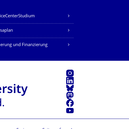
iceCenterStudium
saplan
erung und Finanzierung
Instagram
LinkedIn
Bluesky
Mastodon
Facebook
Youtube