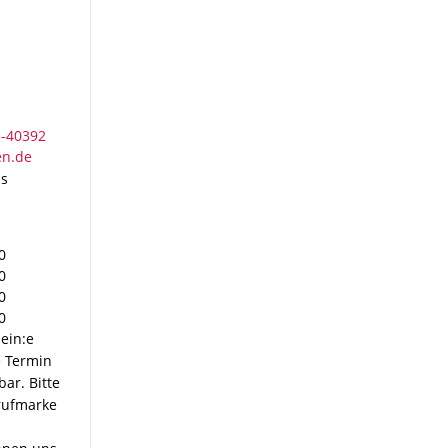
as
0
0
0
0
ein:e
e Termin
ar. Bitte
frufmarke