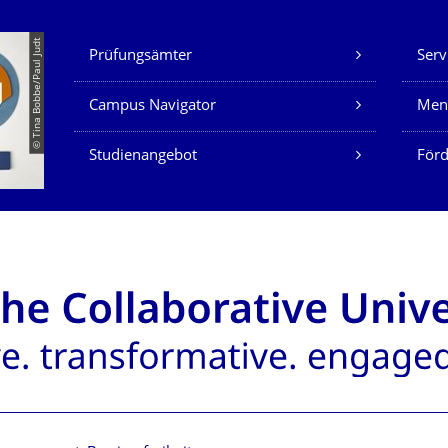
Unsere Dienste
© Tina Bobbe/Paul Judt
Prüfungsämter
Serv
Campus Navigator
Men
Studienangebot
Förd