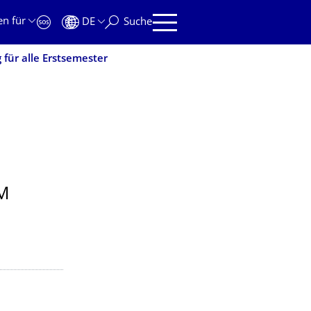
en für
DE
Suche
g für alle Erstsemester
M