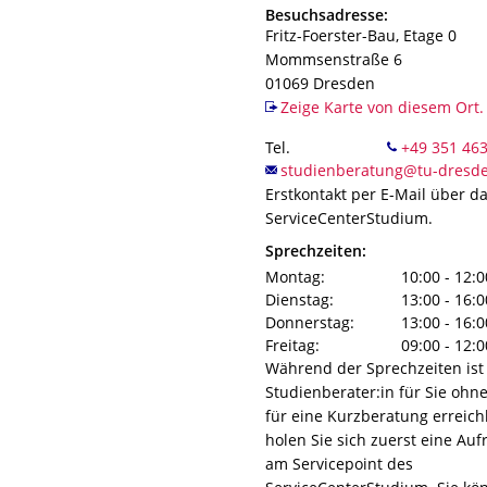
Adresse
Besuchsadresse:
Fritz-Foerster-Bau, Etage 0
Mommsenstraße 6
01069
Dresden
Zeige Karte von diesem Ort.
Tel.
Erstkontakt per E-Mail über d
ServiceCenterStudium.
Sprechzeiten:
Montag:
10:00 - 12:0
Dienstag:
13:00 - 16:0
Donnerstag:
13:00 - 16:0
Freitag:
09:00 - 12:0
Während der Sprechzeiten ist 
Studienberater:in für Sie ohn
für eine Kurzberatung erreichb
holen Sie sich zuerst eine Au
am Servicepoint des