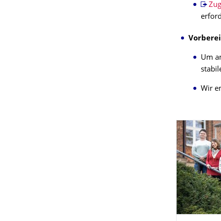
Zug
erford
Vorbere
Um am
stabi
Wir e