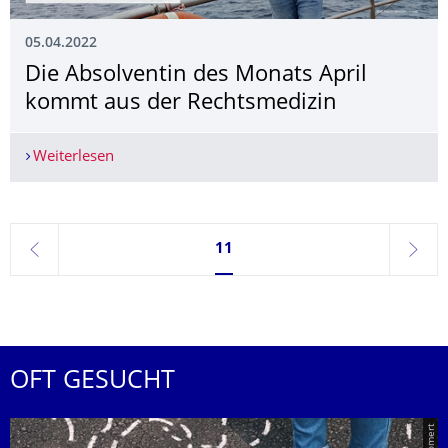
05.04.2022
Die Absolventin des Monats April
kommt aus der Rechtsmedizin
Weiterlesen
Die Absolventin des Monats April kommt aus de
Seite 11, aktuell ausgewählt
11
zurück
weite
OFT GESUCHT