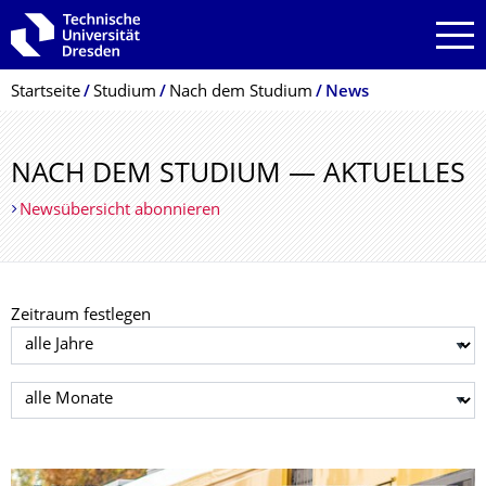
Zur Hauptnavigation springen
Zur Suche springen
Zum Inhalt springen
Breadcrumb-Menü
Startseite
Studium
Nach dem Studium
News
NACH DEM STUDIUM — AKTUELLES
Newsübersicht abonnieren
Zeitraum festlegen
Jahr auswählen
Monat auswählen