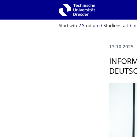
Zur Hauptnavigation springen
Zur Suche springen
Zum Inhalt springen
Breadcrumb-Menü
Startseite
Studium
Studienstart
In
13.10.2025
INFORM
DEUTS