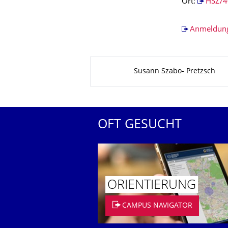
Ort:
HSZ/4
Anmeldun
Zu dieser Seite
Susann Szabo- Pretzsch
OFT GESUCHT
ORIENTIERUNG
CAMPUS NAVIGATOR