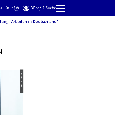
en für
DE
Suche
tung "Arbeiten in Deutschland"
N
© Panther media