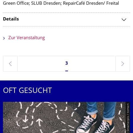
Green Office; SLUB Dresden; RepairCafé Dresden/ Freital
Details
Zur Veranstaltung
Seite 3, aktuell ausgewählt
3
zurück
weite
OFT GESUCHT
© Smarterpix / tomert