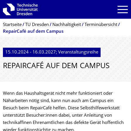
Zur Hauptnavigation springen
Zur Suche springen
Zum Inhalt springen
Breadcrumb-Menü
Startseite
TU Dresden
Nachhaltigkeit
Terminübersicht
RepairCafé auf dem Campus
15.10.2024 - 16.03.2027; Veranstaltungsreihe
REPAIRCAFÉ AUF DEM CAMPUS
Wenn das Haushaltsgerät nicht mehr funktioniert oder
Näharbeiten nötig sind, kann nun auch am Campus ein
Besuch beim RepairCafé helfen. Diese Selbsthilfewerkstatt
unterstützt Besucher:innen dabei, unter Anleitung von
technikaffinen Ehrenamtlichen das defekte Gerät hoffentlich
wieder funktionstüchtig zu machen.