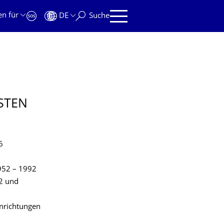
en für
DE
Suche
STEN
6
952 – 1992
92 und
nrichtungen