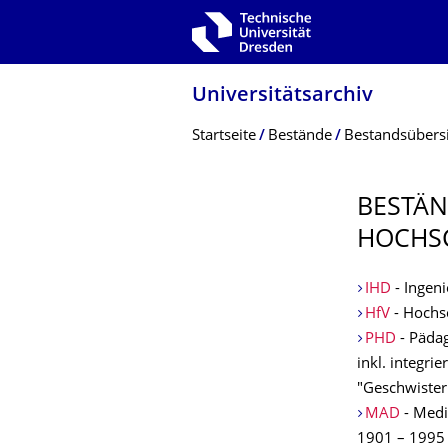
Zur Hauptnavigation springen
Zur Suche springen
Zum Inhalt springen
Universitätsarchiv
Breadcrumb-Menü
Startseite
Bestände
Bestandsübers
BESTÄN
HOCHS
IHD
- Ingen
HfV
- Hochsc
PHD
- Pädag
inkl. integr
"Geschwister
MAD
- Medi
1901 – 1995