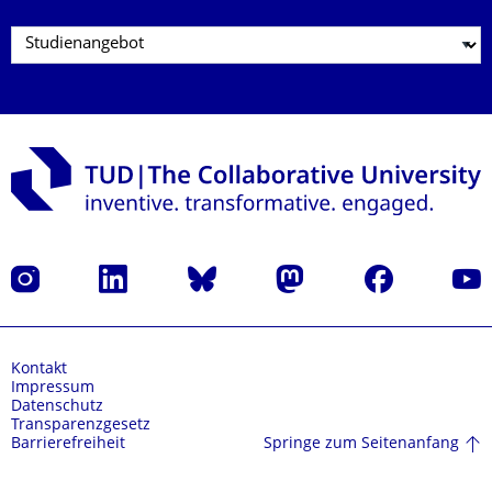
Instagram
LinkedIn
Bluesky
Mastodon
Facebook
Yout
Kontakt
Impressum
Datenschutz
Transparenzgesetz
Springe zum Seitenanfang
Barrierefreiheit