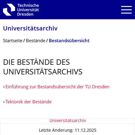
Zur Hauptnavigation springen
Zur Suche springen
Zum Inhalt springen
Universitätsarchiv
Breadcrumb-Menü
Startseite
Bestände
Bestandsübersicht
DIE BESTÄNDE DES
UNIVERSITÄTSAR­CHIVS
Einführung zur Bestandsübersicht der TU Dresden
Tektonik der Bestände
Zu dieser Seite
Universitätsarchiv
Letzte Änderung: 11.12.2025