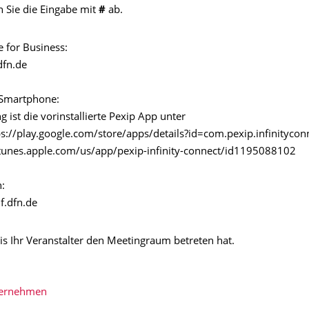
n Sie die Eingabe mit
#
ab.
 for Business:
fn.de
 Smartphone:
 ist die vorinstallierte Pexip App unter
ps://play.google.com/store/apps/details?id=com.pexip.infinitycon
/itunes.apple.com/us/app/pexip-infinity-connect/id1195088102
:
.dfn.de
is Ihr Veranstalter den Meetingraum betreten hat.
bernehmen