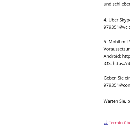
und schließe
4. Über Skype
979351@vc.d
5. Mobil mit
Voraussetzung
Android: htt
iOS: https:/
Geben Sie ein
979351@conf
Warten Sie, b
Termin ü