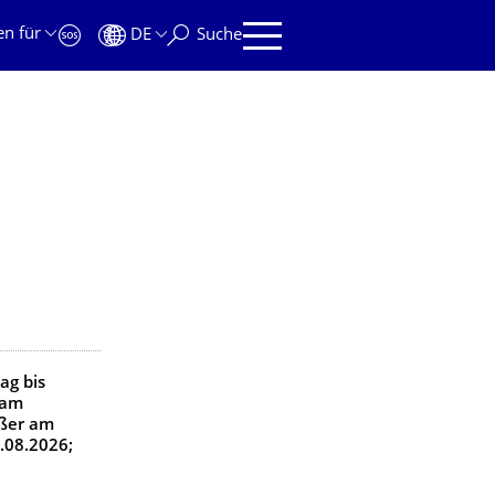
en für
DE
Suche
ich
tag
bis
 am
ßer am
.08.2026;