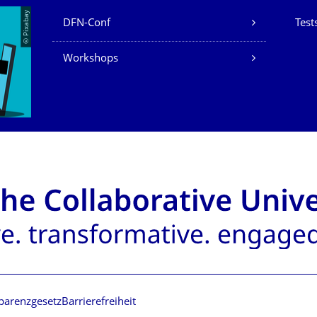
Unsere Dienste
© Pixabay
DFN-Conf
Test
Workshops
parenzgesetz
Barrierefreiheit