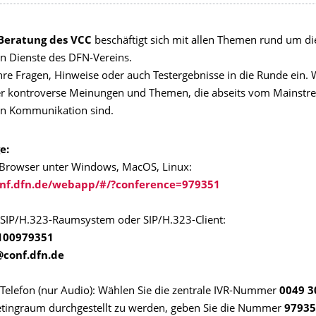
Beratung des VCC
beschäftigt sich mit allen Themen rund um di
en Dienste des DFN-Vereins.
hre Fragen, Hinweise oder auch Testergebnisse in die Runde ein. 
r kontroverse Meinungen und Themen, die abseits vom Mainstr
en Kommunikation sind.
e:
 Browser unter Windows, MacOS, Linux:
onf.dfn.de/webapp/#/?conference=979351
 SIP/H.323-Raumsystem oder SIP/H.323-Client:
100979351
conf.dfn.de
 Telefon (nur Audio): Wählen Sie die zentrale IVR-Nummer
0049 3
ingraum durchgestellt zu werden, geben Sie die Nummer
97935