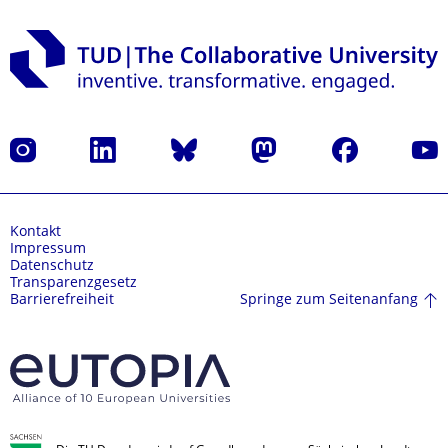
Instagram
LinkedIn
Bluesky
Mastodon
Facebook
Yout
Kontakt
Impressum
Datenschutz
Transparenzgesetz
Springe zum Seitenanfang
Barrierefreiheit