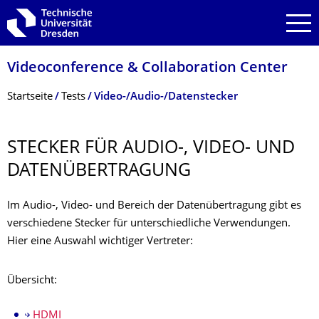
Zur Hauptnavigation springen
Zur Suche springen
Zum Inhalt springen
Videoconference & Collaboration Center
Breadcrumb-Menü
Startseite
Tests
Video-/Audio-/Datenstecker
STECKER FÜR AUDIO-, VIDEO- UND
DATENÜBERTRA­GUNG
Im Audio-, Video- und Bereich der Datenübertragung gibt es
verschiedene Stecker für unterschiedliche Verwendungen.
Hier eine Auswahl wichtiger Vertreter:
Übersicht:
HDMI